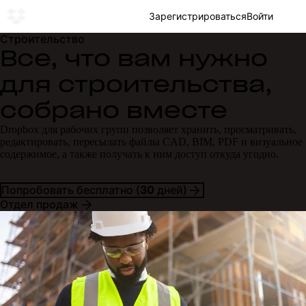
Зарегистрироваться
Войти
Строительство
Все, что вам нужно
для строительства,
собрано вместе
Dropbox для рабочих групп позволяет хранить, просматривать,
редактировать, пересылать файлы CAD, BIM, PDF и визуальное
содержимое, а также получать к ним доступ откуда угодно.
Попробовать бесплатно (30 дней)
Отдел продаж