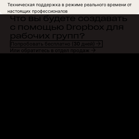
Техническая поддержка в режиме реального времени от
настоящих профессионалов
Что вы будете создавать
с помощью Dropbox для
рабочих групп?
Попробовать бесплатно (30 дней)
Или обратитесь в отдел продаж
Dropbox
Продукты
Программа для
Plus
компьютера
Professional
Мобильное приложение
Business
Интеграция
Enterprise
Функции
Dash
Решения
DocSend
Безопасность
Dropbox Sign
Ранний доступ
Reclaim.ai
Шаблоны
Тарифные планы
Бесплатные инструменты
Обновления продуктов
Функции
Поддержка