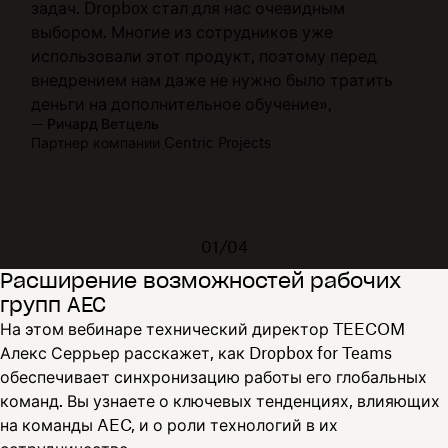
задач. Dropbox стал для нас очевидным
выбором. Многие из сотрудников уже
использовали этот продукт, поэтому перед
внедрением нам даже не нужно было тратить
деньги на дополнительное обучение»,
— Ричард Ветцель
Партнер компании Centric Projects
01/04
Расширение возможностей рабочих
групп AEC
На этом вебинаре технический директор TEECOM
Алекс Серрьер расскажет, как Dropbox for Teams
обеспечивает синхронизацию работы его глобальных
команд. Вы узнаете о ключевых тенденциях, влияющих
на команды AEC, и о роли технологий в их