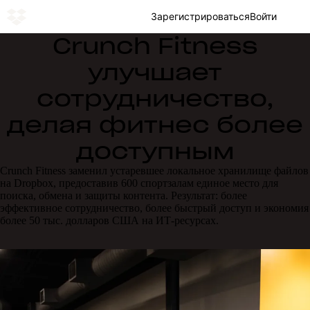
Зарегистрироваться
Войти
Crunch Fitness
улучшает
сотрудничество,
делая фитнес более
доступным
Crunch Fitness заменил устаревшее локальное хранилище файлов
на Dropbox, предоставив 600 спортзалам единое место для
поиска, обмена и защиты контента. Результат: более
эффективное сотрудничество, более быстрый доступ и экономия
более 50 тыс. долларов США на ИТ-ресурсах.