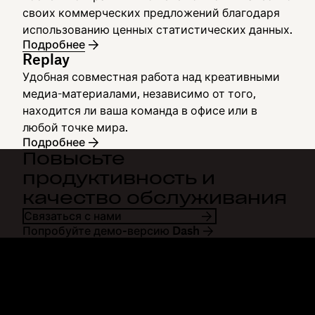
своих коммерческих предложений благодаря
использованию ценных статистических данных.
Подробнее
Replay
Удобная совместная работа над креативными
медиа-материалами, независимо от того,
находится ли ваша команда в офисе или в
любой точке мира.
Подробнее
Повысьте
продуктивность и
качество обслуживания
Связаться с нами
Попробуйте демо-версию Dash
Dropbox
Продукты
Программа для
Plus
компьютера
Professional
Мобильное приложение
Business
Интеграция
Enterprise