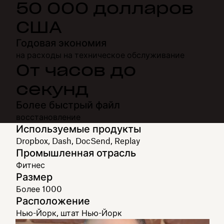
50 000 долларов
США
Годовая экономия
на расходы на техническое обслуживание
От часов до
секунд
Более быстрый файл
восстановление
Используемые продукты
Dropbox, Dash, DocSend, Replay
Промышленная отрасль
Фитнес
Размер
Более 1000
Расположение
Нью-Йорк, штат Нью-Йорк