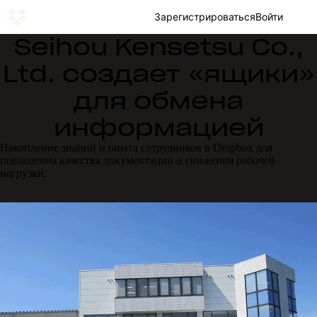
Зарегистрироваться
Войти
Seihou Kensetsu Co.,
Ltd. создает «ящики»
для обмена
информацией
Накопление знаний и опыта сотрудников в Dropbox для
повышения качества документации и снижения рабочей
нагрузки.