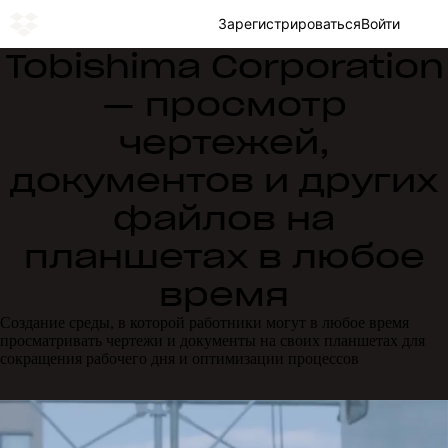
Зарегистрироваться
Войти
Tobishima Corporation
— просмотр
чертежей,
документов и других
файлов на
планшетах в любое
время
Создание среды, в которой работники могут в любое время
просматривать чертежи и документы на своих планшетах для
сокращения рабочего дня и оптимизации процессов