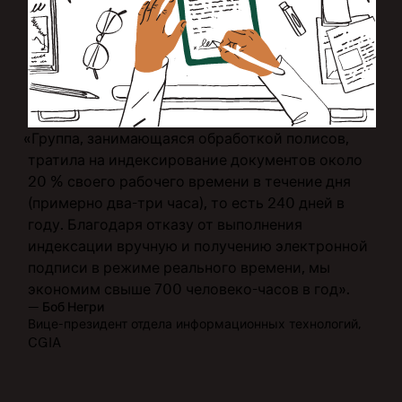
«Группа, занимающаяся обработкой полисов,
тратила на индексирование документов около
20 % своего рабочего времени в течение дня
(примерно два-три часа), то есть 240 дней в
году. Благодаря отказу от выполнения
индексации вручную и получению электронной
подписи в режиме реального времени, мы
экономим свыше 700 человеко-часов в год».
— Боб Негри
Вице-президент отдела информационных технологий,
CGIA