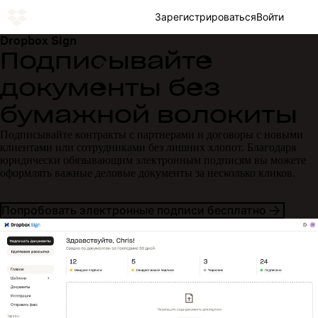
Зарегистрироваться
Войти
Dropbox Sign
Подписывайте
документы без
бумажной волокиты
Подписывайте контракты с партнерами и договоры с новыми
клиентами или сотрудниками без лишних хлопот. Благодаря
юридически обязывающим электронным подписям вы можете
оформлять важные деловые документы за несколько кликов.
Попробовать электронные подписи бесплатно