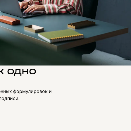
к одно
енных формулировок и
подписи.