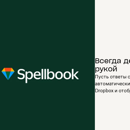
Всегда д
рукой
Пусть ответы с
автоматически
Dropbox и ото