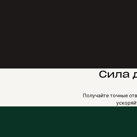
Сила 
Получайте точные от
ускоряй