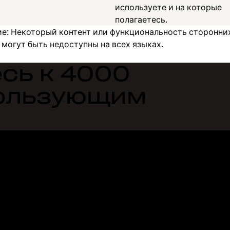
используете и на которые
полагаетесь.
е: Некоторый контент или функциональность сторонни
могут быть недоступны на всех языках.
сь к 4000
пользующим
Функции
Поддержка
М
Отправка больших файлов
Справочный центр
Бл
Отправка длинных видео
Связаться с нами
Со
Облачное хранилище для
Конфиденциальность и
Ис
фотографий
условия
Би
Безопасная передача файлов
Политика использования
Ра
Облачное резервное
файлов cookie
Фо
копирование
Параметры CCPA и файлов
Пр