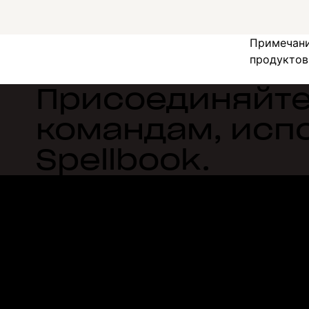
Примечани
продуктов 
Присоединяйте
командам, ис
Spellbook.
Dropbox
Продукты
Программа для компьютера
Plus
Мобильное приложение
Professional
Интеграция
Business
Функции
Enterprise
Решения
Dash
Безопасность
DocSend
Ранний доступ
Dropbox Sign