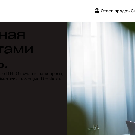
Отдел продаж
С
ная
тами
.
ью ИИ. Отвечайте на вопросы,
быстрее с помощью Dropbox и