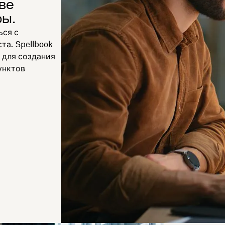
ве
ры.
ься с
та. Spellbook
 для создания
унктов