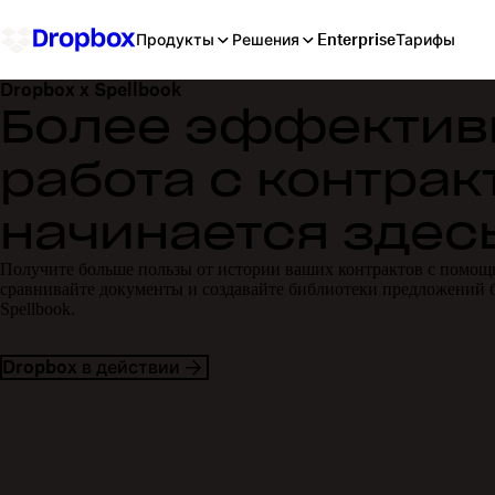
Продукты
Решения
Enterprise
Тарифы
Dropbox x Spellbook
Более эффектив
работа с контрак
начинается здесь
Получите больше пользы от истории ваших контрактов с помощ
сравнивайте документы и создавайте библиотеки предложений 
Spellbook.
Dropbox в действии