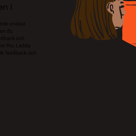
n i
ande endast
kan du
edback och
ere Pro. Ladda
ifik feedback och
.