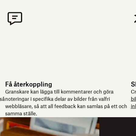
Få återkoppling
S
Granskare kan lägga till kommentarer och göra
Cr
 så
noteringar i specifika delar av bilder från valfri
bi
webbläsare, så att all feedback kan samlas på ett och
in
samma ställe.