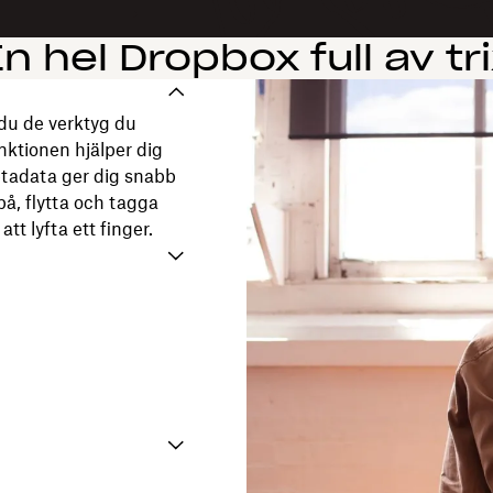
n hel Dropbox full av tr
 du de verktyg du
nktionen hjälper dig
metadata ger dig snabb
å, flytta och tagga
tt lyfta ett finger.