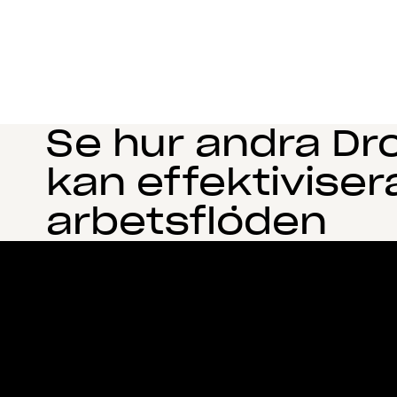
Se hur andra Dr
kan effektiviser
arbetsflöden
Dropbox
Produkter
Klienten
Plus
Mobilapp
Professional
Integreringar
Business
Funktioner
Enterprise
Lösningar
Dash
Säkerhet
DocSend
Tidig åtkomst
Dropbox Sign