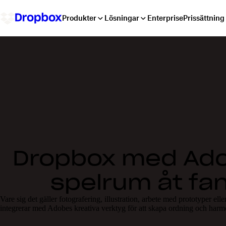
Produkter
Lösningar
Enterprise
Prissättning
Dropbox med Adob
spelrum åt fa
Vare sig det gäller fotografering, illustration, arbete med prototyper 
integrerar med Adobes kreativa verktyg för att skapa ordning och harmoni