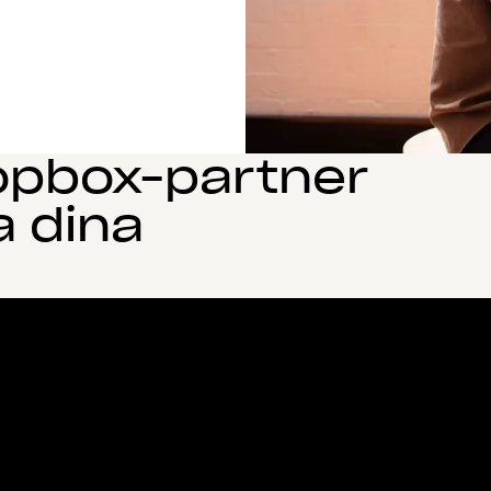
opbox-partner
a dina
Funktioner
Support
R
Skicka stora filer
Hjälpcenter
Bl
Skicka långa videor
Kontakta oss
Hä
Molnfotolagring
Sekretess och villkor
Ku
Säker filöverföring
Cookiepolicy
Re
Säkerhetskopiering i molnet
Cookie- och CCPA-
Ut
Redigera PDF-filer
inställningar
Co
Elektroniska signaturer
AI-principer
Vä