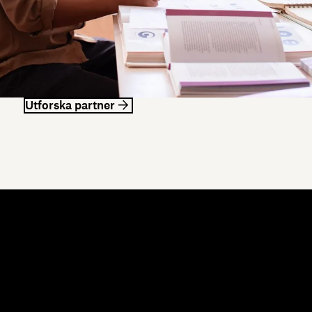
Utforska partner
esurser
Företag
ogg
Om oss
ndelser
Jobb
ndberättelser
För investerare
sursbibliotek
Företagsansvar
vecklare
mmunityforum
rvningar