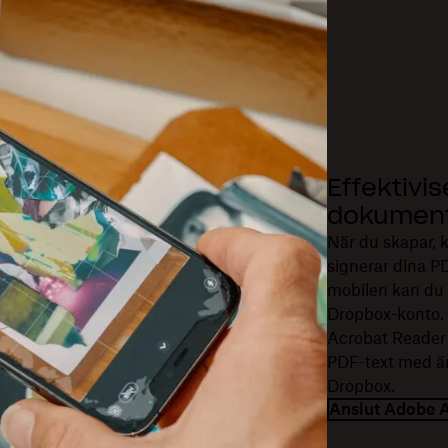
Effektivi
dokument
När du skapar, k
signerar dina PD
mobilen kan du e
Dropbox-konto.
Acrobat Reader
PDF-text med än
Dropbox.
Anslut Adobe 