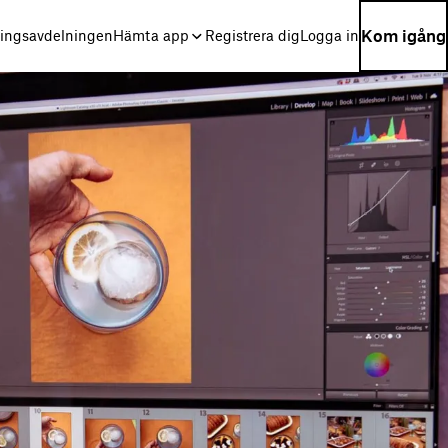
Kom igång
ningsavdelningen
Hämta app
Registrera dig
Logga in