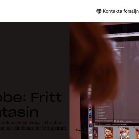
Kontakta försälj
e: Fritt
ntasin
eller dokumenthantering – Dropbox
 när din fantasi får fritt spelrum.