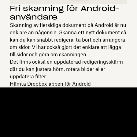
Fri skanning för Android-
användare
Skanning av flersidiga dokument på Android är nu
enklare än någonsin. Skanna ett nytt dokument så
kan du kan snabbt redigera, ta bort och arrangera
om sidor. Vi har också gjort det enklare att lägga
till sidor och göra om skanningen.
Det finns också en uppdaterad redigeringsskärm
där du kan justera hörn, rotera bilder eller
uppdatera filter.
Hämta Dropbox-appen för Android
Dropbox
Produkter
Klienten
Plus
Mobilapp
Professional
Integreringar
Business
Funktioner
Enterprise
Lösningar
Dash
Säkerhet
DocSend