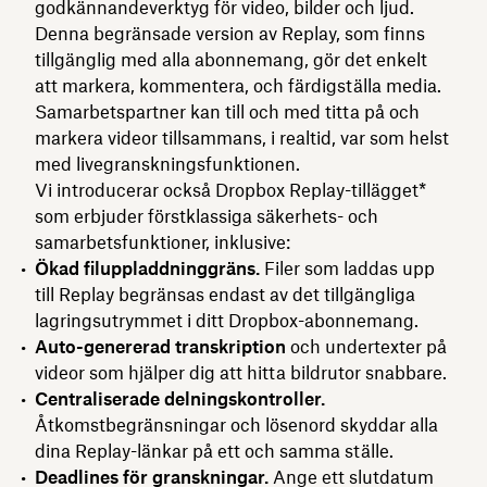
godkännandeverktyg för video, bilder och ljud.
Denna begränsade version av Replay, som finns
tillgänglig med alla abonnemang, gör det enkelt
att markera, kommentera, och färdigställa media.
Samarbetspartner kan till och med titta på och
markera videor tillsammans, i realtid, var som helst
med livegranskningsfunktionen.
Vi introducerar också Dropbox Replay-tillägget*
som erbjuder förstklassiga säkerhets- och
samarbetsfunktioner, inklusive:
Ökad filuppladdninggräns.
Filer som laddas upp
till Replay begränsas endast av det tillgängliga
lagringsutrymmet i ditt Dropbox-abonnemang.
Auto-genererad transkription
och undertexter på
videor som hjälper dig att hitta bildrutor snabbare.
Centraliserade delningskontroller.
Åtkomstbegränsningar och lösenord skyddar alla
dina Replay-länkar på ett och samma ställe.
Deadlines för granskningar.
Ange ett slutdatum