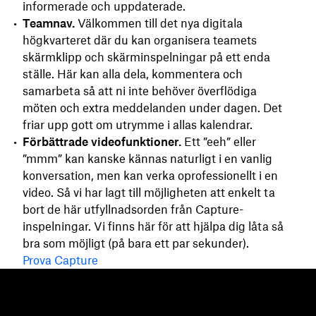
informerade och uppdaterade.
Teamnav.
Välkommen till det nya digitala
högkvarteret där du kan organisera teamets
skärmklipp och skärminspelningar på ett enda
ställe. Här kan alla dela, kommentera och
samarbeta så att ni inte behöver överflödiga
möten och extra meddelanden under dagen. Det
friar upp gott om utrymme i allas kalendrar.
Förbättrade videofunktioner.
Ett ”eeh” eller
”mmm” kan kanske kännas naturligt i en vanlig
konversation, men kan verka oprofessionellt i en
video. Så vi har lagt till möjligheten att enkelt ta
bort de här utfyllnadsorden från Capture-
inspelningar. Vi finns här för att hjälpa dig låta så
bra som möjligt (på bara ett par sekunder).
Prova Capture
Dropbox
Produkter
Klienten
Plus
Mobilapp
Professional