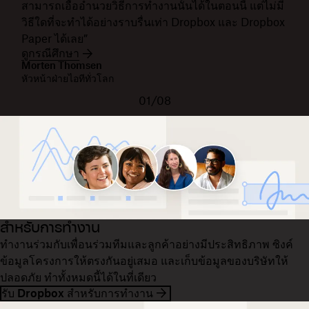
สามารถเอื้ออำนวยวิธีการทำงานนั้นได้ในตอนนี้ แต่ไม่มี
วิธีใดที่จะทำได้อย่างราบรื่นเท่า Dropbox และ Dropbox
Paper ได้เลย”
ดูกรณีศึกษา
Morten Thomsen
หัวหน้าฝ่ายไอทีทั่วโลก
01/08
สำหรับการทำงาน
ทำงานร่วมกับเพื่อนร่วมทีมและลูกค้าอย่างมีประสิทธิภาพ ซิงค์
ข้อมูลโครงการให้ตรงกันอยู่เสมอ และเก็บข้อมูลของบริษัทให้
ปลอดภัย ทำทั้งหมดนี้ได้ในที่เดียว
รับ Dropbox สำหรับการทำงาน