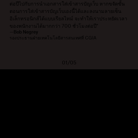
ต่อปีไปกับการนำเอกสารใส่เข้าสารบัญเว็บ หากขจัดขั้น
ตอนการใส่เข้าสารบัญเว็บเองนี้ได้และลงนามลายเซ็น
อิเล็กทรอนิกส์ได้แบบเรียลไทม์ จะทำให้เราประหยัดเวลา
ของพนักงานได้มากกว่า 700 ชั่วโมงต่อปี"
—Bob Negrey
รองประธานฝ่ายเทคโนโลยีสารสนเทศที่ CGIA
01/05
Dropbox
ผลิตภัณฑ์
แอปเดสก์ท็อป
Plus
แอปสำหรับอุปกรณ์เคลื่อนที่
Professional
การผสานการทำงาน
Business
คุณสมบัติ
Enterprise
โซลูชัน
Dash
การรักษาความปลอดภัย
DocSend
การเข้าถึงก่อนใคร
Dropbox Sign
แม่แบบ
Reclaim.ai
เครื่องมือฟรี
แผนบริการ