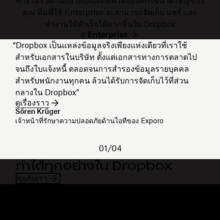
ทำงานร่วมกันอย่างปลอดภัยทั่วทั้งองค์กรขนาดใหญ่ของ
คุณ ทีมที่ใช้ Enterprise จะสามารถจัดเก็บ แชร์ และ
ทำงานให้สำเร็จได้มากขึ้นใน Dropbox
ดู Enterprise
“Dropbox เป็นแหล่งข้อมูลจริงเพียงแห่งเดียวที่เราใช้
สำหรับเอกสารในบริษัท ตั้งแต่เอกสารทางการตลาดไป
จนถึงใบแจ้งหนี้ ตลอดจนการสำรองข้อมูลรายบุคคล
สำหรับพนักงานทุกคน ล้วนได้รับการจัดเก็บไว้ที่ส่วน
กลางใน Dropbox”
ดูเรื่องราว
Sören Krüger
เจ้าหน้าที่รักษาความปลอดภัยด้านไอทีของ Exporo
01/04
ทำได้ทุกอย่างใน Dropbox
คุยกับเรา
Dropbox
ผลิตภัณฑ์
แอปเดสก์ท็อป
Plus
แอปสำหรับอุปกรณ์เคลื่อนที่
Professional