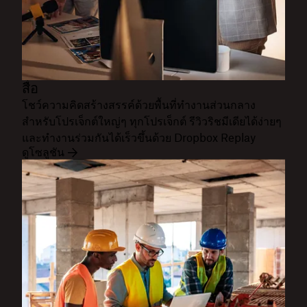
สื่อ
โชว์ความคิดสร้างสรรค์ด้วยพื้นที่ทำงานส่วนกลาง
สำหรับโปรเจ็กต์ใหญ่ๆ ทุกโปรเจ็กต์ รีวิวริชมีเดียได้ง่ายๆ
และทำงานร่วมกันได้เร็วขึ้นด้วย Dropbox Replay
ดูโซลูชัน