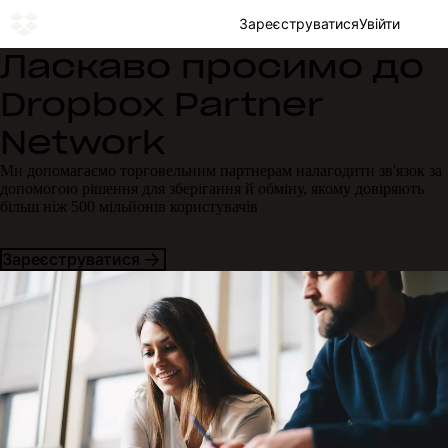
Зареєструватися
Увійти
Ласкаво просимо до
Dropbox Partner
Network
Ми допомагаємо торговельним партнерам налагодити зв'язок за
допомогою рішення для зберігання й обміну, якому довіряють
більш ніж 500 мільйонів користувачів
Зареєструватися