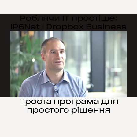
​​Роблячи ІТ простіше:
IP6Net і Dropbox Business
Проста програма для
простого рішення