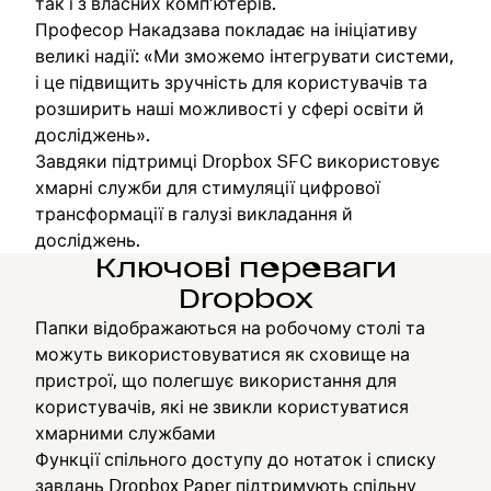
так і з власних комп’ютерів.
Професор Накадзава покладає на ініціативу
великі надії: «Ми зможемо інтегрувати системи,
і це підвищить зручність для користувачів та
розширить наші можливості у сфері освіти й
досліджень».
Завдяки підтримці Dropbox SFC використовує
хмарні служби для стимуляції цифрової
трансформації в галузі викладання й
досліджень.
Ключові переваги
Dropbox
Папки відображаються на робочому столі та
можуть використовуватися як сховище на
пристрої, що полегшує використання для
користувачів, які не звикли користуватися
хмарними службами
Функції спільного доступу до нотаток і списку
завдань Dropbox Paper підтримують спільну