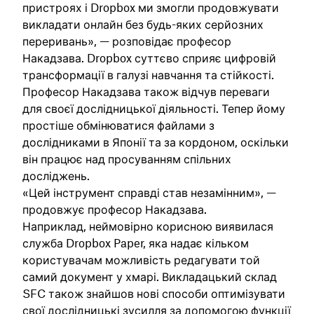
пристроях і Dropbox ми змогли продовжувати
викладати онлайн без будь-яких серйозних
переривань», — розповідає професор
Накадзава. Dropbox суттєво сприяє цифровій
трансформації в галузі навчання та стійкості.
Професор Накадзава також відчув переваги
для своєї дослідницької діяльності. Тепер йому
простіше обмінюватися файлами з
дослідниками в Японії та за кордоном, оскільки
він працює над просуванням спільних
досліджень.
«Цей інструмент справді став незамінним», —
продовжує професор Накадзава.
Наприклад, неймовірно корисною виявилася
служба Dropbox Paper, яка надає кільком
користувачам можливість редагувати той
самий документ у хмарі. Викладацький склад
SFC також знайшов нові способи оптимізувати
свої дослідницькі зусилля за допомогою функції