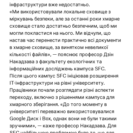
інфраструктури вже недостатньо.
«Ми використовували локальне сховище з
міркувань безпеки, але за останні роки хмарне
сховище стало достатньо безпечним, щоб ми
могли покластися на нього. Ми відчули, що
настав час перенести практично всі документи
в хмарне сховище, за винятком невеликої
кількості файлів», — пояснює професор Дзін
Накадзава з факультету екологічних та
інформаційних досліджень кампуса SFC.
Після цього кампус SFC ініціював розширення
IT-інфраструктури на рівні університету.
Працівники почали розглядати різні аспекти
переходу, включно з рішеннями кампуса для
хмарного зберігання. «До того моменту в
університеті переважно використовувалися
Google Диск і Box, однак вони не були такими
зручними», — каже професор Накадзава. Для
SFC найбільшою проблемою було те, що для