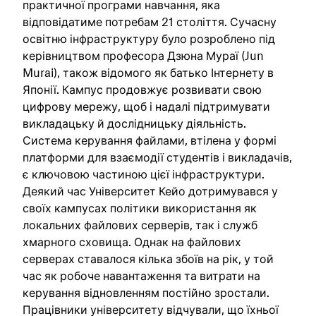
практичної програми навчання, яка
відповідатиме потребам 21 століття. Сучасну
освітню інфраструктуру було розроблено під
керівництвом професора Дзюна Мураї (Jun
Murai), також відомого як батько Інтернету в
Японії. Кампус продовжує розвивати свою
цифрову мережу, щоб і надалі підтримувати
викладацьку й дослідницьку діяльність.
Система керування файлами, втілена у формі
платформи для взаємодії студентів і викладачів,
є ключовою частиною цієї інфраструктури.
Деякий час Університет Кейо дотримувався у
своїх кампусах політики використання як
локальних файлових серверів, так і служб
хмарного сховища. Однак на файлових
серверах ставалося кілька збоїв на рік, у той
час як робоче навантаження та витрати на
керування відновленням постійно зростали.
Працівники університету відчували, що їхньої