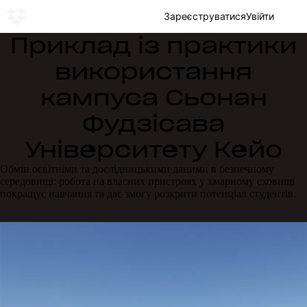
Зареєструватися
Увійти
Приклад із практики
використання
кампуса Сьонан
Фудзісава
Університету Кейо
Обмін освітніми та дослідницькими даними в безпечному
середовищі: робота на власних пристроях у хмарному сховищі
покращує навчання та дає змогу розкрити потенціал студентів.