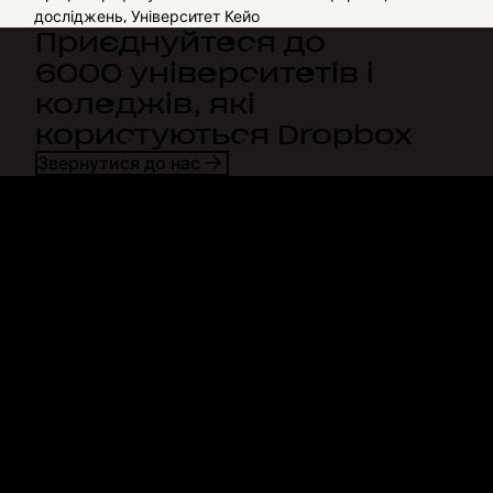
досліджень, Університет Кейо
Приєднуйтеся до
6000 університетів і
коледжів, які
користуються Dropbox
Звернутися до нас
Dropbox
Продукти
Програма для комп'ютерів
Plus
Програма для мобільних
Professional
пристроїв
Business
Інтеграції
Enterprise
Функції
Dash
Рішення
DocSend
Безпека
Dropbox Sign
Ранній доступ
Reclaim.ai
Шаблони
Плани
Безкоштовні інструменти
Оновлення продуктів
Функції
Служба підтримки
Надсилання великих файлів
Центр довідки