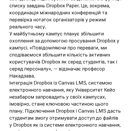
списку завдань Dropbox Paper. Це, зокрема,
координація міжнародних конференцій та
перевірка нотаток організаторів у режимі
реального часу.
У майбутньому кампус планує збільшити
охоплення за допомогою просування Dropbox у
кампусі. «Повідомляючи про переваги, ми
сподіваємося збільшити кількість активних
користувачів Dropbox як серед студентів, так і
серед персоналу», — відзначає професор
Накадзава.
Інтеграція Dropbox із Canvas LMS, системою
електронного навчання, яку Університет Кейо
незабаром запровадить у своїх кампусах,
імовірно, стане ключовою частиною цього
плану. Підключення Dropbox і Canvas LMS дасть
студентам змогу отримувати доступ до файлів
у Dropbox як із системи електронного навчання,