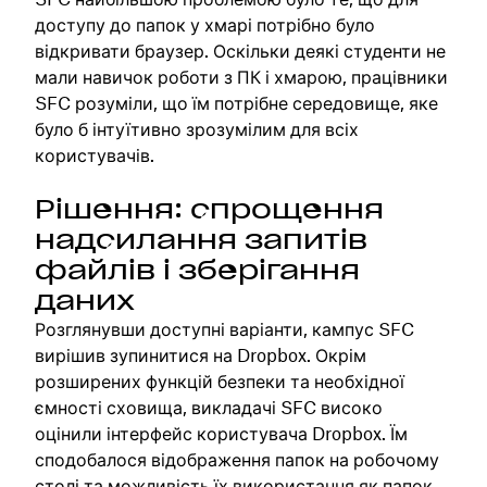
доступу до папок у хмарі потрібно було
відкривати браузер. Оскільки деякі студенти не
мали навичок роботи з ПК і хмарою, працівники
SFC розуміли, що їм потрібне середовище, яке
було б інтуїтивно зрозумілим для всіх
користувачів.
Рішення: спрощення
надсилання запитів
файлів і зберігання
даних
Розглянувши доступні варіанти, кампус SFC
вирішив зупинитися на Dropbox. Окрім
розширених функцій безпеки та необхідної
ємності сховища, викладачі SFC високо
оцінили інтерфейс користувача Dropbox. Їм
сподобалося відображення папок на робочому
столі та можливість їх використання як папок