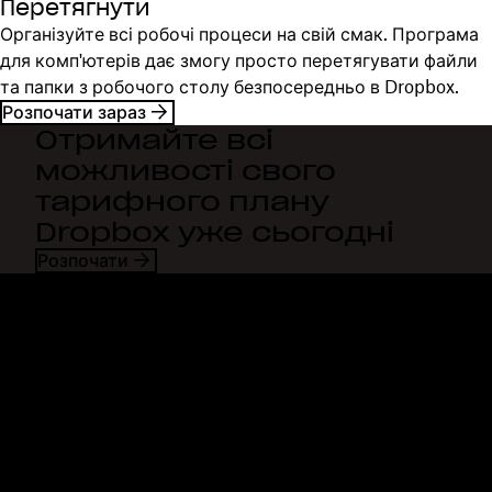
Перетягнути
Організуйте всі робочі процеси на свій смак. Програма
для комп'ютерів дає змогу просто перетягувати файли
та папки з робочого столу безпосередньо в Dropbox.
Розпочати зараз
Отримайте всі
можливості свого
тарифного плану
Dropbox уже сьогодні
Розпочати
Dropbox
Продукти
Програма для комп'ютерів
Plus
Програма для мобільних
Professional
пристроїв
Business
Інтеграції
Enterprise
Функції
Dash
Рішення
DocSend
Безпека
Dropbox Sign
Ранній доступ
Reclaim.ai