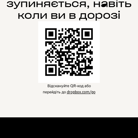
зупиняється, навіть
коли ви в дорозі
Відскануйте QR-код або
перейдіть до
dropbox.com/go
Dropbox
Продукти
Програма для комп'ютерів
Plus
Програма для мобільних
Professional