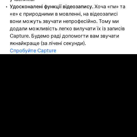
Удосконалені функції відеозапису.
Хоча «гм» та
«е» є природними в мовленні, на відеозаписі
вони можуть звучати непрофесійно. Тому ми
додали можливість легко вилучати їх із записів
Capture. Будемо раді допомогти вам звучати
якнайкраще (за лічені секунди).
Спробуйте Capture
Dropbox
Продукти
Програма для комп'ютерів
Plus
Програма для мобільних
Professional
пристроїв
Business
Інтеграції
Enterprise
Функції
Dash
Рішення
DocSend
Безпека
Dropbox Sign
Ранній доступ
Reclaim.ai
Шаблони
Плани
Безкоштовні інструменти
Оновлення продуктів
Функції
Служба підтримки