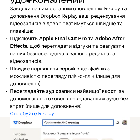
удосконалений
Завдяки нашим останнім оновленням Replay та
доповнення Dropbox Replay ваші рецензування
відеозаписів відтворюватимуться швидше та
плавніше:
Підключіть Apple Final Cut Pro та Adobe After
Effects
, щоб переглядати відгуки та реагувати
на них безпосередньо з вашого редактора
відеозаписів.
Швидке порівняння версій
відеофайлів з
можливістю перегляду пліч‑о‑пліч (лише для
доповнення)
Переглядайте аудіозаписи найвищої якості
за
допомогою потокового передаванням аудіо без
втрат (лише для доповнення)
Спробуйте Replay