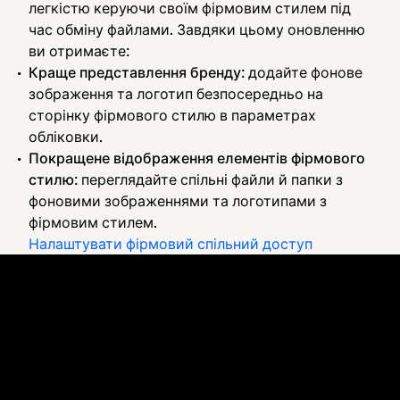
легкістю керуючи своїм фірмовим стилем під
час обміну файлами. Завдяки цьому оновленню
ви отримаєте:
Краще представлення бренду
: додайте фонове
зображення та логотип безпосередньо на
сторінку фірмового стилю в параметрах
обліковки.
Покращене відображення елементів фірмового
стилю
: переглядайте спільні файли й папки з
фоновими зображеннями та логотипами з
фірмовим стилем.
Налаштувати фірмовий спільний доступ
Dropbox
Продукти
Програма для комп'ютерів
Plus
Програма для мобільних
Professional
пристроїв
Business
Інтеграції
Enterprise
Функції
Dash
Рішення
DocSend