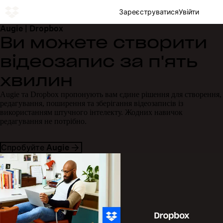
Зареєструватися
Увійти
Augie | Dropbox
Ви можете створити
відеозапис за п'ять
хвилин
Augie та Dropbox пропонують вам єдине рішення для створення,
редагування, поширення та зберігання відеозаписів із
використанням штучного інтелекту. Жодних навичок
редагування не потрібно.
Спробуйте Augie