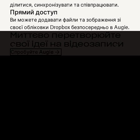
ділитися, синхронізувати та співпрацювати.
Прямий доступ
Ви можете додавати файли та зображення зі
своєї обліковки Dropbox безпосередньо в Augie.
Миттєво перетворюйте
свої ідеї на відеозаписи
Спробуйте Augie
Dropbox
Продукти
Програма для комп'ютерів
Plus
Програма для мобільних
Professional
пристроїв
Business
Інтеграції
Enterprise
Функції
Dash
Рішення
DocSend
Безпека
Dropbox Sign
Ранній доступ
Reclaim.ai
Шаблони
Плани
Безкоштовні інструменти
Оновлення продуктів
Функції
Служба підтримки