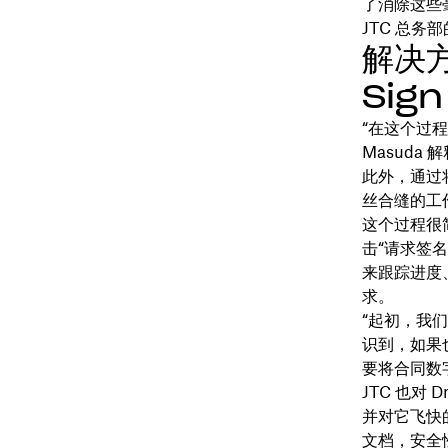
了消除这些
JTC 总务部的
解决方
Sig
“在这个过程中
Masuda 
此外，通过将
丝合缝的工
这个过程很
击“请求签名
来跟踪进度
求。
“起初，我
识到，如果也
要将合同数字
JTC 也对
并对它飞快
文档，安全