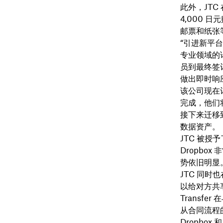
此外，JTC
4,000
邮票和纸张
“引进新平
专业领域的译
员到最终签
做出即时响应的
该公司现在
完成，他们
接下来迁移
数据资产。
JTC 被授
Dropb
势依旧明显
JTC 同时也
以给对方共享
Transf
从合同流程
Dropbox