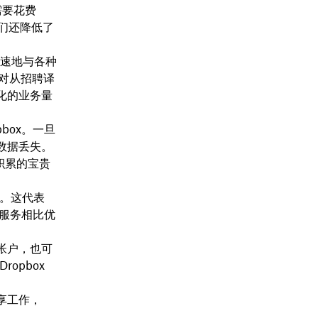
需要花费
他们还降低了
快速地与各种
可能对从招聘译
化的业务量
box。一旦
数据丢失。
积累的宝贵
息。这代表
储服务相比优
。
x 帐户，也可
opbox
享工作，