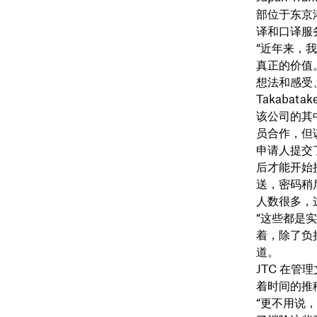
部位于东京
译和口译服
“近年来，
真正的价值
想法和感受、
Takabata
该公司的其
员合作，但
申请人提交
后才能开始接
送，密码稍
人数很多，
“这些都是
着，除了负担
道。
JTC 在
着时间的推
“更不用说