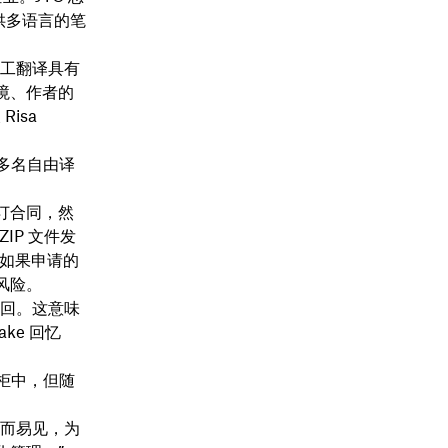
供多语言的笔
人工翻译具有
境、作者的
isa
多名自由译
订合同，然
IP 文件发
，如果申请的
风险。
返回。这意味
ke 回忆
柜中，但随
显而易见，为