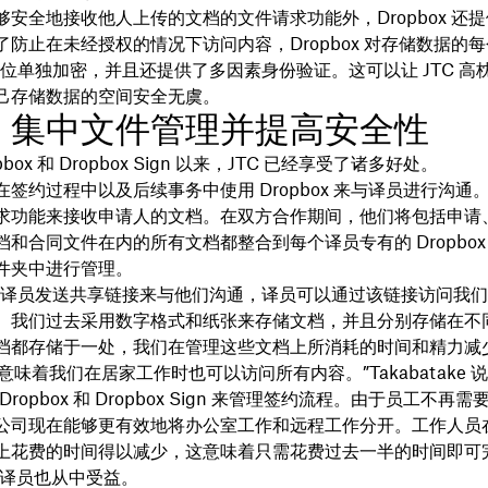
够安全地接收他人上传的文档的文件请求功能外，Dropbox 还
了防止在未经授权的情况下访问内容，Dropbox 对存储数据的
6 位单独加密，并且还提供了多因素身份验证。这可以让 JTC 
己存储数据的空间安全无虞。
：集中文件管理并提高安全性
pbox 和 Dropbox Sign 以来，JTC 已经享受了诸多好处。
签约过程中以及后续事务中使用 Dropbox 来与译员进行沟通
求功能来接收申请人的文档。在双方合作期间，他们将包括申请
和合同文件在内的所有文档都整合到每个译员专有的 Dropbox
件夹中进行管理。
向译员发送共享链接来与他们沟通，译员可以通过该链接访问我
。我们过去采用数字格式和纸张来存储文档，并且分别存储在不
档都存储于一处，我们在管理这些文档上所消耗的时间和精力减
意味着我们在居家工作时也可以访问所有内容。”Takabatake 
 Dropbox 和 Dropbox Sign 来管理签约流程。由于员工不再
公司现在能够更有效地将办公室工作和远程工作分开。工作人员
上花费的时间得以减少，这意味着只需花费过去一半的时间即可
 的译员也从中受益。