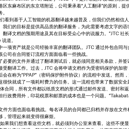
港区东麻布区的东京塔附近，公司秉承着“人工翻译”的原则，提
务。
我们看到基于人工智能的机器翻译越来越普及，但我们仍然相信
。我们的目标是提供高品质的翻译服务，为此需要考虑文字的语
翻译文档的预期用途及其在目标受众心中的说服力。”JTC 社长 R
ke 说道。
中一项资产就是公司经验丰富的翻译团队。JTC 通过外包合同与
该公司在合同签订流程方面面临着一些挑战。
了必要的文件并通过了翻译测试后，就必须同意相关条款，并签
受翻译工作。过去，JTC 会将申请文档作为受密码保护的加密 Z
后会在称为“PPAP”（密码保护附件协议）的流程中发送。然而
这很快就成了一项耗时费力的任务。这一流程也带来了数据安全
实体合同，所有文件都以纸质文档的形式通过邮件发送、密封和
行政费用外，印花税票和邮票的成本也是一个问题。”Takabata
管理文件方面也面临着挑战。每名译员的合同都已归档并存放在文件
移，管理起来就变得很麻烦。
，如果我们想查看这些文档，就必须到办公室来查看。这些不便