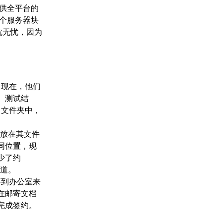
提供全平台的
每个服务器块
高枕无忧，因为
。现在，他们
、测试结
 文件夹中，
们放在其文件
同位置，现
少了约
说道。
需要到办公室来
在邮寄文档
完成签约。