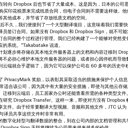
 在转向 Dropbox 后也节省了大量成本。这是因为，日本的公司
 日元购买印花税票来完成纸质合同，但电子合同则不需要这样做。
等其他成本，并节省了存放纸质文档的空间。
台后不久，我们便接到了一个大型翻译项目，这意味着我们需要
员签订合同。如果没有 Dropbox 和 Dropbox Sign，就不
订合同的整个过程进行管理。我们已经构建了一个能够对突然变
系统。”Takabatake 说道。
计划逐步将存储在其本地文件服务器上的文档和内容迁移到 Drop
将不必担心维护本地文件服务器的问题，或者担心因停机而导致
到云端就合乎逻辑了，因为它可以保护公司在 60 多年的历史中
予了 PrivacyMark 奖励，以表彰其采取适当的措施来保护个人信
ox 非常适合该公司，因为其中有大量的安全措施，即使与其他云存
。迁移到云端后，员工居家办公时还能查看所需的各种类型文件
在研究 Dropbox Transfer。这样一来，即使对方没有 Dropbo
文件。由于经常要翻译大型视频、音频和其他文件，JTC 认为 Dr
er 在与译员共享这些文件时非常有用。
的数字化转型与翻译数据的整合，到在公司内部的文档管理和共
 和 Dropbox Sign 无疑将继续为公司带来越来越多的价值。