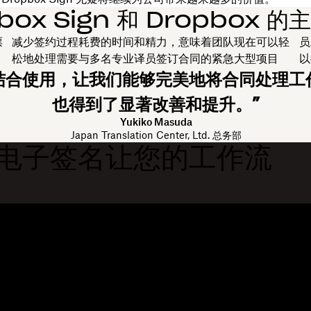
box Sign 和 Dropbox 
票
减少签约过程耗费的时间和精力，意味着团队现在可以轻
员
松地处理需要与多名专业译员签订合同的紧急大型项目
以
ox Sign 结合使用，让我们能够完美地将合
也得到了显著改善和提升。”
Yukiko Masuda
Japan Translation Center, Ltd. 总务部
使用电子签名让您的工作流
功能
支持
发送超大文件
帮助中心
博
发送长视频
联系我们
事
云照片存储
隐私与条款
客
安全传输文件
Cookie 政策
资
云备份
Cookie 与 CCPA 首选项
开
编辑 PDF
AI 原则
社