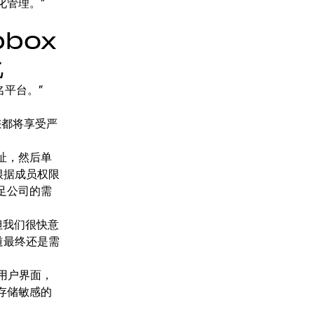
化管理。”
pbox
化
签名平台。”
您都将享受严
址，然后单
以根据成员权限
足公司的需
但我们很快意
知道最终还是需
单的用户界面，
存储敏感的