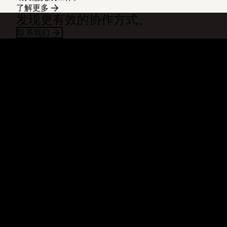
了解更多
发现更有效的协作方式。
联系我们
Dropbox
产品
桌面应用
Plus
移动应用
Professional
集成
Business
功能
Enterprise
解决方案
Dash
安全
DocSend
预先体验
Dropbox Sign
模板
Reclaim.ai
免费工具
套餐
产品更新
功能
支持
发送超大文件
帮助中心
发送长视频
联系我们
云照片存储
隐私与条款
安全传输文件
Cookie 政策
云备份
Cookie 与 CCPA 首选项