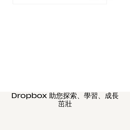
心將偉大的點子變成人人喜愛的產品。
瞭解詳情
專業服務
透過輕鬆的協作流程、提升的工作效率以及在同一位置
井然有序地完成工作，有效提高客戶滿意度。
瞭解詳情
製造
設計和研發團隊可輕鬆協作，管理複雜的審核流程，就
連大型檔案都能快速分享。
瞭解詳情
教育
Dropbox Education 的安全雲端協作平台，有助於學
生學習、教師研究和職員作業。
瞭解詳情
Dropbox 助您探索、學習、成長
茁壯