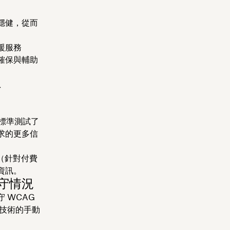
穩健，從而
援服務
確保與輔助
息
該標準測試了
求的更多信
（針對付費
資訊。
守情況
 WCAG
助技術的手動