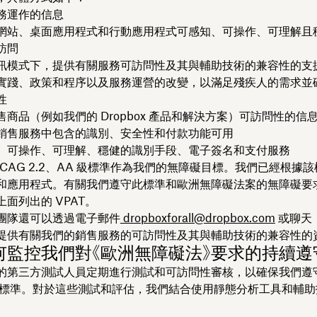
務運作的信息
網站、桌面應用程式和行動應用程式可感知、可操作、可理解且
訪問
訊模式下，提供有關服務可訪問性及其與輔助技術的兼容性的支
實踐、政策和程序以及服務運營的改變，以滿足殘疾人的需求並
性
商品（例如我們的 Dropbox 產品和解決方案）可訪問性的信
銷售服務中包含的識別、安全性和付款功能可用
、可操作、可理解、穩健的識別手段、電子簽名和支付服務
CAG 2.2、AA 級標準作為我們的無障礙目標。我們已經根據
和應用程式。有關我們遵守此標準和歐洲無障礙法案的無障礙要
面列出的 VPAT。
團隊還可以透過電子郵件
dropboxforall@dropbox.com
或聊天
提供有關我們的銷售服務的可訪問性及其與輔助技術的兼容性的
何監控我們對《歐洲無障礙法》要求的持續遵
的第三方測試人員定期進行測試和可訪問性審核，以確保我們遵守
A 級標準。對於這些測試和評估，我們結合使用靜態分析工具和輔