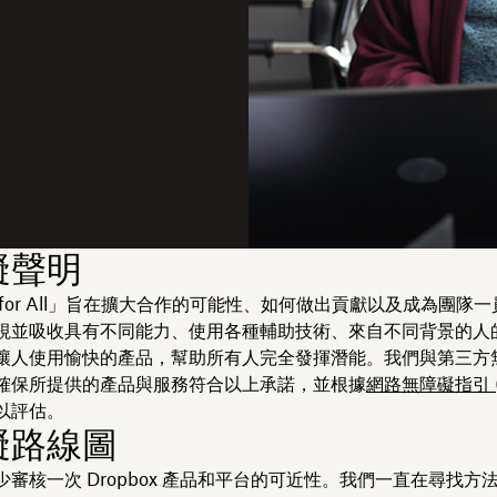
礙聲明
ox for All」旨在擴大合作的可能性、如何做出貢獻以及成為團隊
視並吸收具有不同能力、使用各種輔助技術、來自不同背景的人
讓人使用愉快的產品，幫助所有人完全發揮潛能。我們與第三方
確保所提供的產品與服務符合以上承諾，並根據
網路無障礙指引 (
以評估。
礙路線圖
審核一次 Dropbox 產品和平台的可近性。我們一直在尋找方