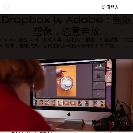
註冊
登入
Dropbox 與 Adobe：無限
想像，恣意奔放
Dropbox 結合 Adobe 創意工具，從相片、插圖、打樣試製，到文
件管理，都能將您不受拘束的創意點子整理得井井有條。