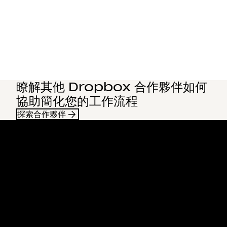
瞭解其他 Dropbox 合作夥伴如何
協助簡化您的工作流程
探索合作夥伴
Dropbox
產品
桌面應用程式
Plus
行動應用程式
Professional
整合
Business
功能
Enterprise
解決方案
Dash
安全性
DocSend
搶先體驗
Dropbox Sign
範本
Reclaim.ai
免費工具
方案