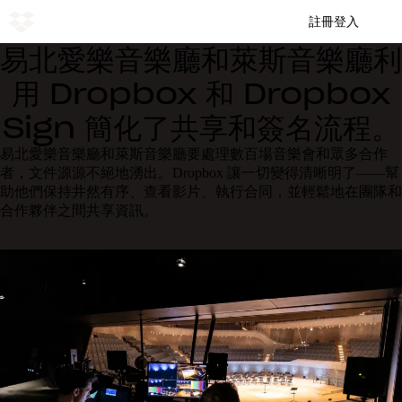
註冊
登入
易北愛樂音樂廳和萊斯音樂廳利
用 Dropbox 和 Dropbox
Sign 簡化了共享和簽名流程。
易北愛樂音樂廳和萊斯音樂廳要處理數百場音樂會和眾多合作
者，文件源源不絕地湧出。Dropbox 讓一切變得清晰明了——幫
助他們保持井然有序、查看影片、執行合同，並輕鬆地在團隊和
合作夥伴之間共享資訊。