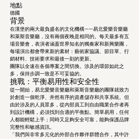
地點
德國
背景
在漢堡的兩大最負盛名的文化機構——易北愛樂音樂廳
和萊斯音樂廳，沒有兩個夜晚是相同的。每天最多有五
場音樂會，表演者涵蓋世界知名的獨奏家和新興樂團，
每場演出都會帶來新的素材：藝術家協議、節目單、行
銷材料、技術要求和最後一刻的更新。
團隊以全速在各個專案之間切換。涉及的環節如此之
多，保持步調一致是不可妥協的。
挑戰：平衡易用性和安全性
從一開始，易北愛樂音樂廳和萊斯音樂廳的團隊就致力
於創造一個乾淨、井然有序的資產儲存和共享系統。但
由於涉及的人員眾多，從內部員工到自由職業合作者再
到設計機構，必須找到合適的平衡點。簡單易用，任何
人都能輕鬆上手；同時又足夠安全可靠，能夠保護品牌
完整性和敏感資訊。
「我們與非常多元化的外部合作夥伴群體合作，其中許