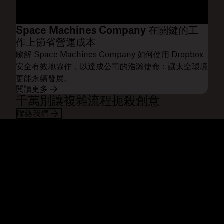
Space Machines Company 在關鍵的工
作上節省營運成本
瞭解 Space Machines Company 如何使用 Dropbox
安全有效地協作，以達成公司的浩瀚使命：讓太空環境
更能永續發展。
閱讀更多
千萬別讓複雜流程扼殺創意
聯絡我們
Dropbox
產品
桌面應用程式
Plus
行動應用程式
Professional
整合
Business
功能
Enterprise
解決方案
Dash
安全性
DocSend
搶先體驗
Dropbox Sign
範本
Reclaim.ai