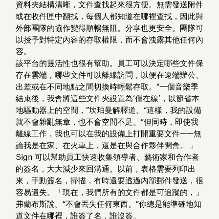
資料夾結構清晰，文件查找起來很方便。無需發送附件
或在收件匣中翻找，每個人都知道在哪裡查找，因此與
外部團隊的協作變得順暢無阻。分享也更安全。團隊可
以授予對特定內容的存取權限，而不會洩露其他任何內
容。
該平台的靈活性也很有幫助。員工可以決定哪些文件保
存在雲端，哪些文件可以離線訪問，以便在遠端辦公、
出差或在不同地點之間切換時輕鬆存取。“一個音樂季
結束後，我會將這些文件夾設置為‘僅在線’，以節省本
地驅動器上的空間，”坎珀曼解釋道。“這樣，我的設備
就不會雜亂無章，也不會空間不足。”但同時，即使我
離線工作，我也可以在我的設備上打開重要文件——無
論我是在家、在火車上，還是在與合作夥伴開會。 」
Sign 可以幫助員工快速收集領導者、藝術家和合作者
的簽名，大大減少來回溝通。以前，表格需要列印出
來，手動簽名，掃描，有時還要透過內部郵件發送，很
容易遺失。「現在，我們所有的文件都是可追蹤的，」
弗蘭布斯說。“不會丟失任何東西。”你總是能準確地知
道文件在哪裡，誰簽了名，誰沒簽。