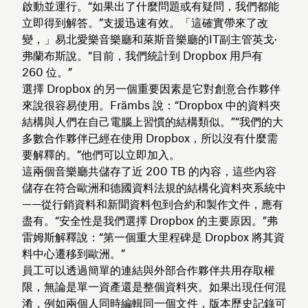
啟動並運行。“如果出了什麼問題或有疑問，我們都能
立即得到解答。”支援迅速有效。「這確實帶來了改
變，」易北愛樂音樂廳和萊斯音樂廳的IT副主管英戈·
弗蘭布斯說。“目前，我們統計到 Dropbox 用戶有
260 位。”
選擇 Dropbox 的另一個重要因素是它對創意合作夥伴
來說很容易使用。Främbs 說：“Dropbox 中的資料夾
結構與人們在自己電腦上習慣的結構類似。”“我們的大
多數合作夥伴已經在使用 Dropbox，所以沒有什麼需
要解釋的。”他們可以立即加入。
這兩個音樂廳共儲存了近 200 TB 的內容，這些內容
儲存在符合歐洲和德國資料法規的結構化資料夾系統中
——從行銷資料和新聞資料包到合約和製作文件，應有
盡有。“安全性是我們選擇 Dropbox 的主要原因。”弗
雷姆斯解釋說：“第一個重大里程碑是 Dropbox 將其資
料中心遷移到歐洲。”
員工可以透過簡單的連結與外部合作夥伴共用存取權
限，無論是單一資產還是整個資料夾。如果出現任何混
淆，例如兩個人同時編輯同一個文件，版本歷史記錄可