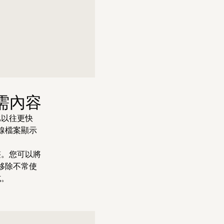
所需內容
比以往更快
線檔案顯示
整。您可以將
移除不常使
式。