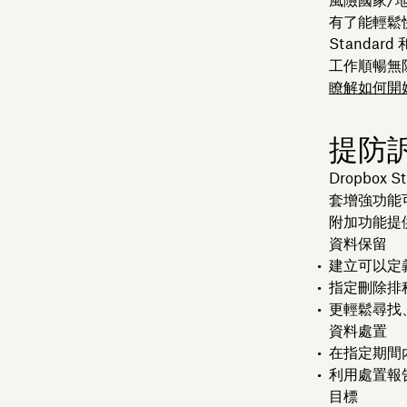
風險國家/
有了能輕鬆
Standa
工作順暢無
瞭解如何開
提防
Dropbox
套增強功能
附加功能提
資料保留
建立可以定
指定刪除排
更輕鬆尋找
資料處置
在指定期間
利用處置報
目標