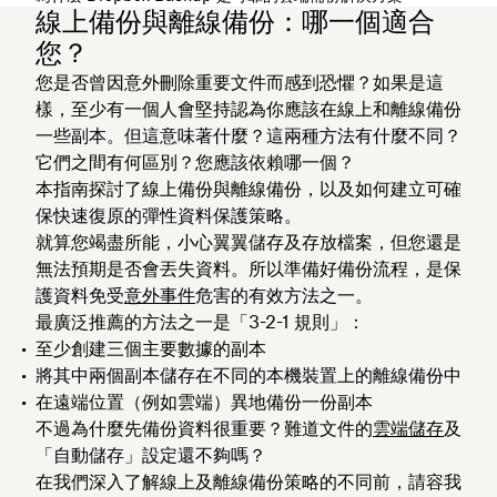
線上備份與離線備份：哪一個適合
您？
您是否曾因意外刪除重要文件而感到恐懼？如果是這
樣，至少有一個人會堅持認為你應該在線上和離線備份
一些副本。但這意味著什麼？這兩種方法有什麼不同？
它們之間有何區別？您應該依賴哪一個？
本指南探討了線上備份與離線備份，以及如何建立可確
保快速復原的彈性資料保護策略。
就算您竭盡所能，小心翼翼儲存及存放檔案，但您還是
無法預期是否會丟失資料。所以準備好備份流程，是保
護資料免受
意外事件
危害的有效方法之一。
最廣泛推薦的方法之一是「3-2-1 規則」：
至少創建三個主要數據的副本
將其中兩個副本儲存在不同的本機裝置上的離線備份中
在遠端位置（例如雲端）異地備份一份副本
不過為什麼先備份資料很重要？難道文件的
雲端儲存
及
「自動儲存」設定還不夠嗎？
在我們深入了解線上及離線備份策略的不同前，請容我