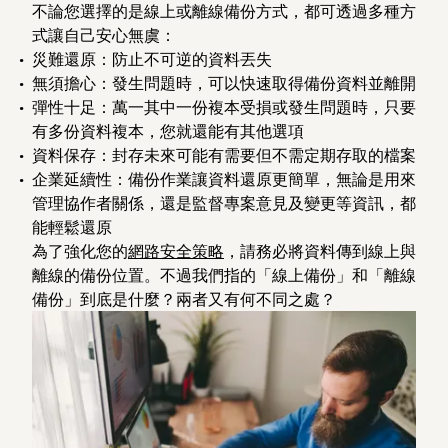
不論您選擇的是線上或離線備份方式，都可透過多種方
式讓自己安心無虞：
災難還原
：防止不可逆的資料丟失
無須擔心
：發生問題時，可以快速取得備份資料並離開
彈性十足
：萬一其中一份複本受損或發生問題時，只要
有多份資料複本，您就還能有其他選項
資料保存
：封存未來可能有需要但不需定期存取的檔案
企業延續性
：備份作業讓資料還原更簡單，無論是用來
管理協作者關係，還是監督專案意見及變更等資訊，都
能輕鬆還原
為了強化您的
網路安全策略
，請務必將資料傳到線上與
離線的備份位置。不過我們指的「線上備份」和「離線
備份」到底是什麼？兩者又有何不同之處？