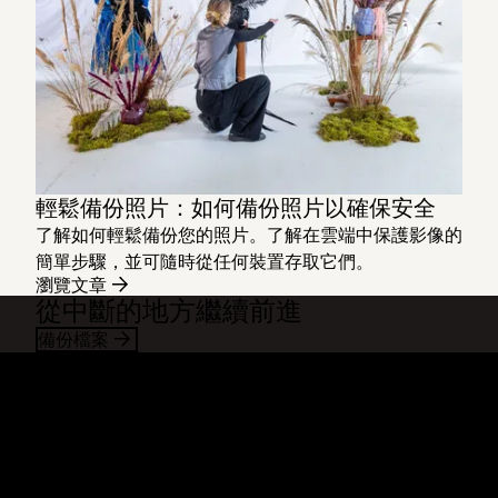
輕鬆備份照片：如何備份照片以確保安全
了解如何輕鬆備份您的照片。了解在雲端中保護影像的
簡單步驟，並可隨時從任何裝置存取它們。
瀏覽文章
從中斷的地方繼續前進
備份檔案
Dropbox
產品
桌面應用程式
Plus
行動應用程式
Professional
整合
Business
功能
Enterprise
解決方案
Dash