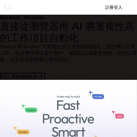
註冊
登入
Bardeen | Dropbox
直接從瀏覽器用 AI 將重複性高
的工作項目自動化
Bardeen 和 Dropbox 可將繁忙的工作輕鬆自動化，讓您專心完成
工作，無須費時傳送電子郵件、複製貼上或更新資料、管理試算
表，以及在社群媒體上發布貼文。
試試 Bardeen.ai