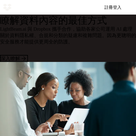
註冊
登入
瞭解資料內容的最佳方式
LightBeam.ai 與 Dropbox 攜手合作，協助各家公司運用 AI 處理
關於資料隱私權、合規和分類的疑慮和複雜問題。因為更聰明的
安全服務才能提供更周全的防護。
深入瞭解