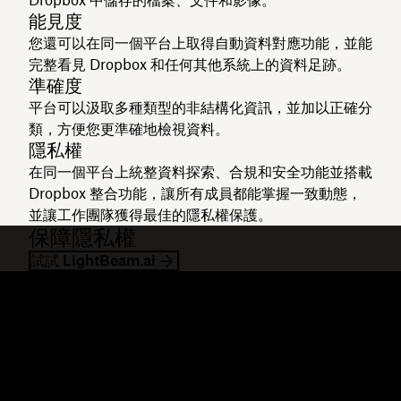
Dropbox 中儲存的檔案、文件和影像。
能見度
您還可以在同一個平台上取得自動資料對應功能，並能
完整看見 Dropbox 和任何其他系統上的資料足跡。
準確度
平台可以汲取多種類型的非結構化資訊，並加以正確分
類，方便您更準確地檢視資料。
隱私權
在同一個平台上統整資料探索、合規和安全功能並搭載
Dropbox 整合功能，讓所有成員都能掌握一致動態，
並讓工作團隊獲得最佳的隱私權保護。
保障隱私權
試試 LightBeam.ai
Dropbox
產品
桌面應用程式
Plus
行動應用程式
Professional
整合
Business
功能
Enterprise
解決方案
Dash
安全性
DocSend