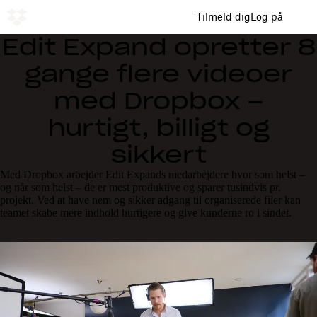
Tilmeld dig
Log på
Edit Expand opretter 8
gange flere videoer
med Dropbox –
hurtigt, billigt og
sikkert
Med Dropbox arbejder Edit Expands medarbejdere hvor som helst –
og når som helst – de er mest produktive og sparer tusindvis pr.
projekt. Ved at have nem og sikker adgang til organiserede filer kan
teamet skabe mere indhold hurtigere og give kunderne ro i sindet.