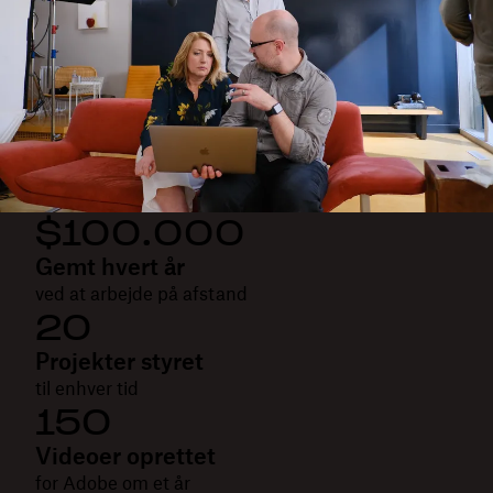
$100.000
Gemt hvert år
ved at arbejde på afstand
20
Projekter styret
til enhver tid
150
Videoer oprettet
for Adobe om et år