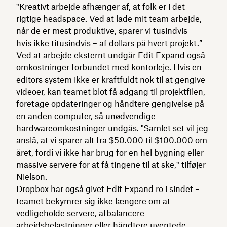
"Kreativt arbejde afhænger af, at folk er i det
rigtige headspace. Ved at lade mit team arbejde,
når de er mest produktive, sparer vi tusindvis –
hvis ikke titusindvis – af dollars på hvert projekt.”
Ved at arbejde eksternt undgår Edit Expand også
omkostninger forbundet med kontorleje. Hvis en
editors system ikke er kraftfuldt nok til at gengive
videoer, kan teamet blot få adgang til projektfilen,
foretage opdateringer og håndtere gengivelse på
en anden computer, så unødvendige
hardwareomkostninger undgås. "Samlet set vil jeg
anslå, at vi sparer alt fra $50.000 til $100.000 om
året, fordi vi ikke har brug for en hel bygning eller
massive servere for at få tingene til at ske," tilføjer
Nielson.
Dropbox har også givet Edit Expand ro i sindet –
teamet bekymrer sig ikke længere om at
vedligeholde servere, afbalancere
arbejdsbelastninger eller håndtere uventede