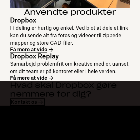
Anvendte produkter
Dropbox
Fildeling er hurtig og enkel. Ved blot at dele et link
kan du sende alt fra fotos og videoer til zippede
mapper og store CAD-filer.
Få mere at vide
Dropbox Replay
Samarbejd problemfrit om kreative medier, uanset
om dit team er på kontoret eller i hele verden.
Få mere at vide
Hvad skal Dropbox gøre
nemmere for dig?
Kontakt os
Dropbox
Produkter
Til computeren
Plus
Mobilapp
Professional
Integrationer
Business
Funktioner
Enterprise