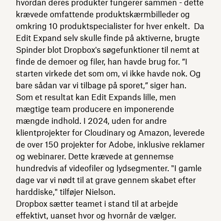
hvordan deres produkter fungerer sammen - dette
krævede omfattende produktskærmbilleder og
omkring 10 produktspecialister for hver enkelt. Da
Edit Expand selv skulle finde på aktiverne, brugte
Spinder blot Dropbox's søgefunktioner til nemt at
finde de demoer og filer, han havde brug for. ”I
starten virkede det som om, vi ikke havde nok. Og
bare sådan var vi tilbage på sporet,” siger han.
Som et resultat kan Edit Expands lille, men
mægtige team producere en imponerende
mængde indhold. I 2024, uden for andre
klientprojekter for Cloudinary og Amazon, leverede
de over 150 projekter for Adobe, inklusive reklamer
og webinarer. Dette krævede at gennemse
hundredvis af videofiler og lydsegmenter. "I gamle
dage var vi nødt til at grave gennem skabet efter
harddiske," tilføjer Nielson.
Dropbox sætter teamet i stand til at arbejde
effektivt, uanset hvor og hvornår de vælger.