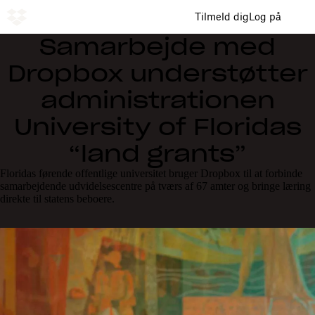
Tilmeld dig
Log på
Samarbejde med
Dropbox understøtter
administrationen
University of Floridas
“land grants”
Floridas førende offentlige universitet bruger Dropbox til at forbinde
samarbejdende udvidelsescentre på tværs af 67 amter og bringe læring
direkte til statens beboere.