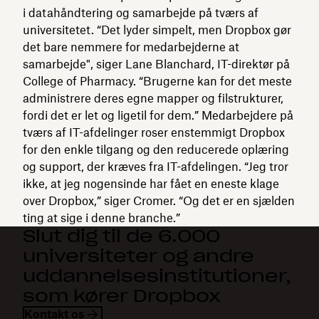
i datahåndtering og samarbejde på tværs af
universitetet. “Det lyder simpelt, men Dropbox gør
det bare nemmere for medarbejderne at
samarbejde", siger Lane Blanchard, IT-direktør på
College of Pharmacy. “Brugerne kan for det meste
administrere deres egne mapper og filstrukturer,
fordi det er let og ligetil for dem.” Medarbejdere på
tværs af IT-afdelinger roser enstemmigt Dropbox
for den enkle tilgang og den reducerede oplæring
og support, der kræves fra IT-afdelingen. “Jeg tror
ikke, at jeg nogensinde har fået en eneste klage
over Dropbox,” siger Cromer. “Og det er en sjælden
ting at sige i denne branche.”
Slut dig til de 6.000
universiteter og andre
uddannelsesinstitutioner,
som kører Dropbox
Kontakt os