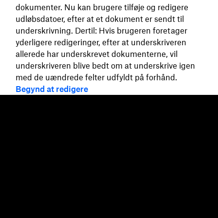
dokumenter. Nu kan brugere tilføje og redigere
udløbsdatoer, efter at et dokument er sendt til
underskrivning. Dertil: Hvis brugeren foretager
yderligere redigeringer, efter at underskriveren
allerede har underskrevet dokumenterne, vil
underskriveren blive bedt om at underskrive igen
med de uændrede felter udfyldt på forhånd.
Begynd at redigere
Dropbox
Produkter
Til computeren
Plus
Mobilapp
Professional
Integrationer
Business
Funktioner
Enterprise
Løsninger
Dash
Sikkerhed
DocSend
Tidlig adgang
Dropbox Sign
Skabeloner
Reclaim.ai
Gratis værktøjer
Planer
Produktopdateringer