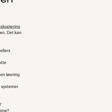
dskopiering
yen. Det kan
ellers
utte
 en løsning
e systemer
?
emme?