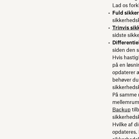
Lad os fork
Fuld sikke
sikkerheds
Trinvis si
sidste sikk
Differenti
siden den s
Hvis hastig
på en løsni
opdaterer æ
behøver du 
sikkerheds
På samme m
mellemrumm
Backup
til
sikkerhedsk
Hvilke af d
opdateres. 