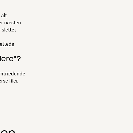
alt
 er næsten
 slettet
ettede
iere"?
remtrædende
se filer,
 en