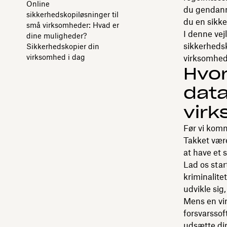
Online
du gendanne
sikkerhedskopiløsninger til
du en sikk
små virksomheder: Hvad er
I denne vej
dine muligheder?
sikkerhedsk
Sikkerhedskopier din
virksomhed i dag
virksomhed
Hvor
data
vir
Før vi komm
Takket være
at have et 
Lad os sta
kriminalite
udvikle sig
Mens en vi
forsvarssof
udsætte din