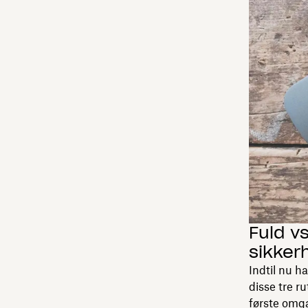
Fuld vs
sikker
Indtil nu h
disse tre ru
første omg