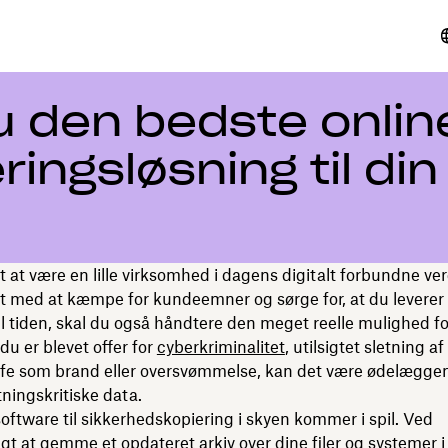
 den bedste onlin
ngsløsning til din l
t at være en lille virksomhed i dagens digitalt forbundne v
lt med at kæmpe for kundeemner og sørge for, at du leverer t
l tiden, skal du også håndtere den meget reelle mulighed fo
u er blevet offer for
cyberkriminalitet
, utilsigtet sletning af 
ofe som brand eller oversvømmelse, kan det være ødelægge
tningskritiske data.
software til sikkerhedskopiering i skyen kommer i spil. Ved
t at gemme et opdateret arkiv over dine filer og systemer 