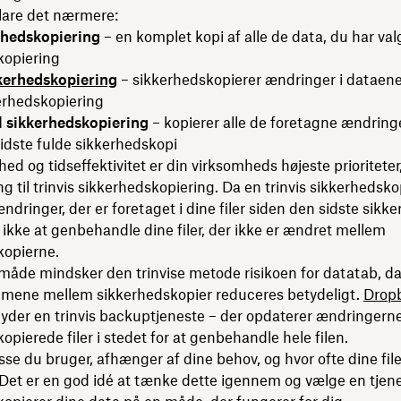
lare det nærmere:
rhedskopiering
– en komplet kopi af alle de data, du har valg
kopiering
kkerhedskopiering
– sikkerhedskopierer ændringer i dataene
erhedskopiering
el sikkerhedskopiering
– kopierer alle de foretagne ændring
idste fulde sikkerhedskopi
hed og tidseffektivitet er din virksomheds højeste prioriteter
ng til trinvis sikkerhedskopiering. Da en trinvis sikkerhedsk
ndringer, der er foretaget i dine filer siden den sidste sikk
ikke at genbehandle dine filer, der ikke er ændret mellem
kopierne.
åde mindsker den trinvise metode risikoen for datatab, d
ene mellem sikkerhedskopier reduceres betydeligt.
Drop
byder en trinvis backuptjeneste – der opdaterer ændringerne
opierede filer i stedet for at genbehandle hele filen.
isse du bruger, afhænger af dine behov, og hvor ofte dine file
Det er en god idé at tænke dette igennem og vælge en tjene