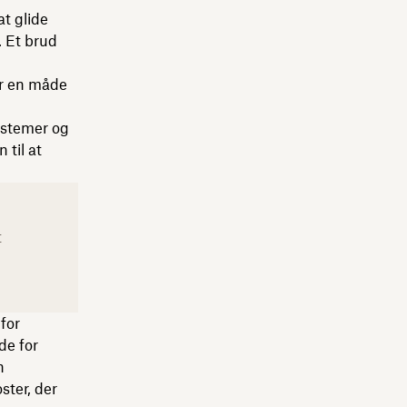
at glide
. Et brud
er en måde
ystemer og
 til at
t
for
de for
n
ster, der