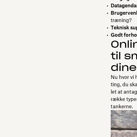
Datagenda
Brugerven
træning?
Teknisk su
Godt forho
Onli
til 
dine
Nu hvor vi 
ting, du sk
let at anta
række type
tankerne.