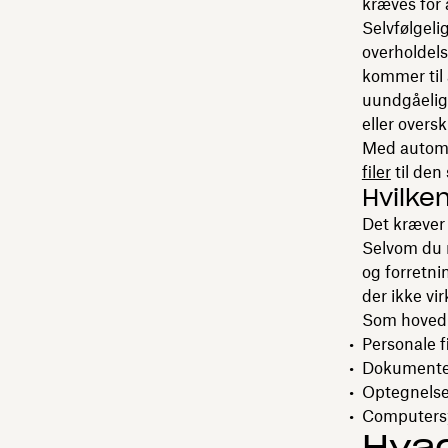
kræves for 
Selvfølgeli
overholdels
kommer til 
uundgåeligt
eller oversk
Med automa
filer
til den
Hvilke
Det kræver 
Selvom du m
og forretnin
der ikke vir
Som hovedre
Personale fi
Dokumenter
Optegnelser
Computersy
Hvad