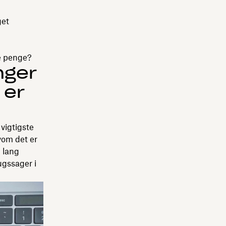
get
ne penge?
nger
 er
vigtigste
vom det er
n lang
ugssager i