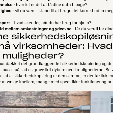
nnelse
- hvor let er det at få dine data tilbage?
lighed
- vil du være i stand til at bruge det korrekt uden me
pport
– hvad sker der, når du har brug for hjælp?
ld mellem omkostninger og ydeevne
- får du værdi for di
ne sikkerhedskopiløsni
små virksomheder: Hvad
 muligheder?
har dækket det grundlæggende i sikkerhedskopiering og de 
al passe på, lad os grave lidt dybere ned i mulighederne. Sel
ge, at al sikkerhedskopiering er den samme, er der faktisk e
r at vælge imellem, mange med specifikke funktioner og br