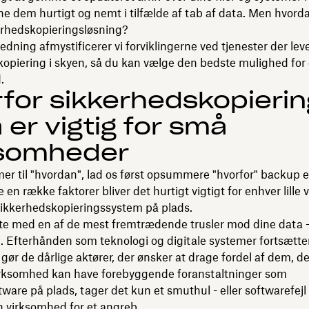
 dem hurtigt og nemt i tilfælde af tab af data. Men hvord
erhedskopieringsløsning?
ledning afmystificerer vi forviklingerne ved tjenester der lev
opiering i skyen, så du kan vælge den bedste mulighed for di
.
for sikkerhedskopierin
 er vigtig for små
ksomheder
er til "hvordan", lad os først opsummere "hvorfor" backup e
 en række faktorer bliver det hurtigt vigtigt for enhver lille
sikkerhedskopieringssystem på plads.
rte med en af de mest fremtrædende trusler mod dine data 
t. Efterhånden som teknologi og digitale systemer fortsætte
, gør de dårlige aktører, der ønsker at drage fordel af dem, d
rksomhed kan have forebyggende foranstaltninger som
tware på plads, tager det kun et smuthul - eller softwarefejl 
 virksomhed for et angreb.