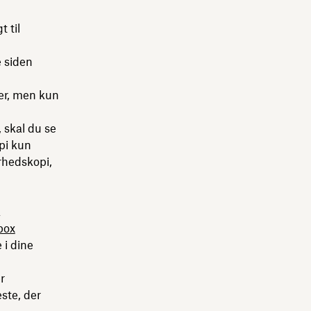
t til
 siden
er, men kun
, skal du se
opi kun
erhedskopi,
a
box
 i dine
r
ste, der