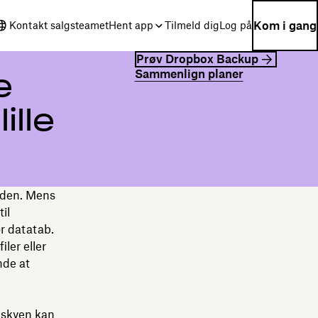
Kom i gang
Kontakt salgsteamet
Hent app
Tilmeld dig
Log på
Prøv Dropbox Backup
Sammenlign planer
e
ille
erden. Mens
il
r datatab.
filer eller
nde at
i skyen kan