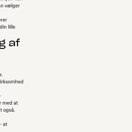
an vælger
erer
n lille
g af
r.
 virksomhed
–
r med at
et også.
- at