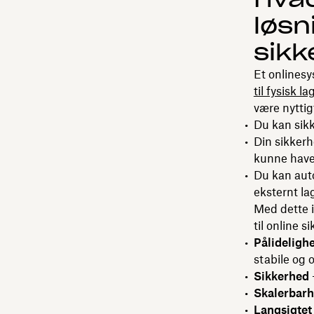
løsni
sikk
Et onlinesy
til fysisk 
være nyttig
Du kan sik
Din sikkerh
kunne have
Du kan auto
eksternt la
Med dette i
til online 
Pålideligh
stabile og 
Sikkerhed
Skalerbar
Langsigtet