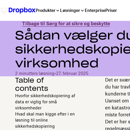
Produkter
Løsninger
Enterprise
Priser
Tilbage til Sørg for at sikre og beskytte
Sådan vælger du
sikkerhedskopieri
virksomhed
2 minutters læsning
•
27. februar 2025
Table of
Det er svær
contents
du har trav
kunderne ti
Hvorfor sikkerhedskopiering af
Uanset om d
data er vigtig for små
en katastr
virksomheder
Hvad skal man kigge efter i en
miste forre
løsning til online
Det er her 
sikkerhedskopiering
regelmæssig