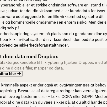
cyberangreb eller et stykke ondsindet software er i stand til 
orsvar, udsætter det din virksomhed eller kundedata for tyveri
an være ødelæggende for en lille virksomhed og sætte dit
elle og kommercielle omdømme i en enorm risiko. Men der 
dig selv på.
kerhedskopieringssystem på plads kan du gendanne dine s
 par klik, hvilket sætter din virksomhed i den bedste position
ødvendige sikkerhedsforanstaltninger.
t dine data med Dropbox
tifaktorgodkendelse til filkryptering hjælper Dropbox med a
 dine digitale filer, mapper og data.
dine filer
 kriminelle aspekt er der også et lovgivningsmæssigt behov 
opiering. Bevarelse af dataregistreringer kan være afgøren
e af love og bestemmelser – f.eks. CCPA eller GDPR. Med e
opi af dine data kan du være sikker på, at du altid har de po