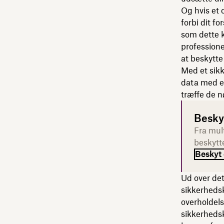
Og hvis et 
forbi dit f
som dette k
profession
at beskytte 
Med et sik
data med et
træffe de n
Besky
Fra mul
beskytte
Beskyt 
Ud over det
sikkerhedsk
overholdels
sikkerhedsk