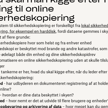
ng til online
erhedskopiering
stem til sikkerhedskopiering er forskelligt fra
lokal sikkerhe
lagring, for eksempel en harddisk
, fordi dataene gemmes i sk
t af flere grunde:
kerhedskopiere hvor som helst og fra enhver enhed
edskopi er beskyttet mod brande og andre katastrofer, som 
 ødelagt både din enhed og dine sikkerhedskopidrev
matisere en online sikkerhedskopiering uden at skulle tilsl
ger
 tankerne er her, hvad du skal kigge efter, når du leder efter
sikkerhedskopiering:
ed
- har udbyderen en dokumenteret registrering af at hold
online?
– hvordan er dine data beskyttet i skyen?
hed
– hvor nemt er det at udvide til flere brugere og enheder
 opbevaring og arkivering af data
– hvor meget kan du g