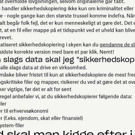
at overholde lovgivningen, selvom originalerne går tabt.
g handler sikkerhedskopiering ikke kun om kriminalitet eller
e - nogle gange kan den største trussel komme indefra. Når 
alt begår folk fejl, det er kun menneskeligt at gøre det. Det
, at en fil eller mappe på et tidspunkt ved et uheld kan blive
revet.
tiseret sikkerhedskopiering i skyen kan du
gendanne de sl
 sidste korrekte version med bare et par klik. Nemt!
n slags data skal jeg "sikkerhedskop
alle slags data at drive en virksomhed.
åske bliver fristet til kun at sikkerhedskopiere de mest f
gskritiske filer og mapper, risikerer du ved at gøre det at over
ker vigtige, før det er alt for sent
gel anbefaler vi, at du sikkerhedskopierer følgende data:
ler
 til erhvervsøkonomi
 (f.eks. ejendom, skat eller finansiel)
stem-filer
 skal man kigge efter i