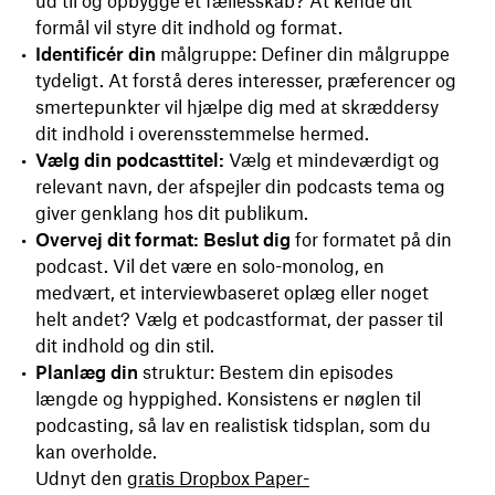
ud til og opbygge et fællesskab? At kende dit
formål vil styre dit indhold og format.
Identificér din
målgruppe: Definer din målgruppe
tydeligt. At forstå deres interesser, præferencer og
smertepunkter vil hjælpe dig med at skræddersy
dit indhold i overensstemmelse hermed.
Vælg din podcasttitel:
Vælg et mindeværdigt og
relevant navn, der afspejler din podcasts tema og
giver genklang hos dit publikum.
Overvej dit format: Beslut dig
for formatet på din
podcast. Vil det være en solo-monolog, en
medvært, et interviewbaseret oplæg eller noget
helt andet? Vælg et podcastformat, der passer til
dit indhold og din stil.
Planlæg din
struktur: Bestem din episodes
længde og hyppighed. Konsistens er nøglen til
podcasting, så lav en realistisk tidsplan, som du
kan overholde.
Udnyt den
gratis Dropbox Paper-