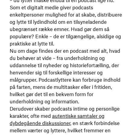
– du lytter måske endda til en podcast lige nu.
Som et digitalt medie giver podcasts
enkeltpersoner mulighed for at skabe, distribuere
og lytte til lydindhold om en tilsyneladende
ubegrænset række emner. Hvad gør dem så
populære? Enkle – de er tilgængelige, alsidige og
praktiske at lytte til.
Nu om dage findes der en podcast med alt, hvad
du behøver at vide – fra underholdning og
uddannelse til nyheder og historiefortælling, der
henvender sig til forskellige interesser og
målgrupper. Podcastlyttere kan forbruge indhold
på farten, mens de multitasker eller i fritiden,
hvilket gør det til en bekvem form for
underholdning og information.
Derudover skaber podcasts intime og personlige
karakter, ofte med
autentiske samtaler og
dybdegående diskussioner,
en stærk forbindelse
mellem værter og lyttere, hvilket fremmer en