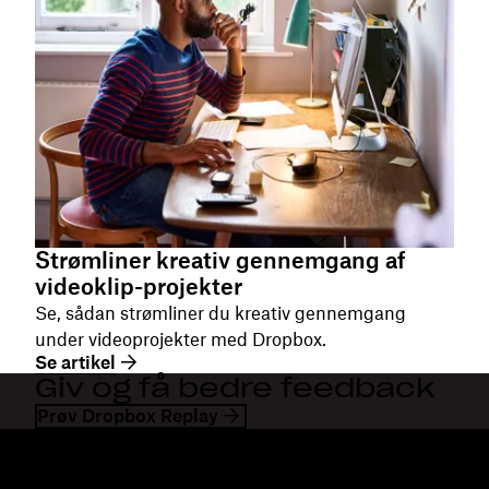
Strømliner kreativ gennemgang af
videoklip-projekter
Se, sådan strømliner du kreativ gennemgang
under videoprojekter med Dropbox.
Se artikel
Giv og få bedre feedback
Prøv Dropbox Replay
Dropbox
Produkter
Til computeren
Plus