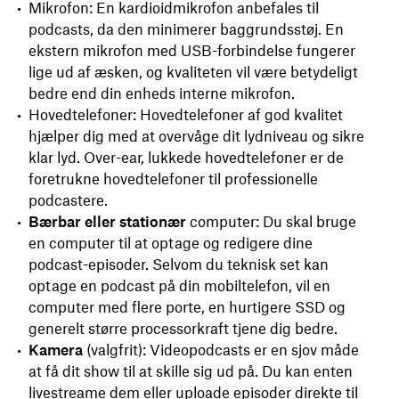
Mikrofon: En kardioidmikrofon anbefales til
podcasts, da den minimerer baggrundsstøj. En
ekstern mikrofon med USB-forbindelse fungerer
lige ud af æsken, og kvaliteten vil være betydeligt
bedre end din enheds interne mikrofon.
Hovedtelefoner: Hovedtelefoner af god kvalitet
hjælper dig med at overvåge dit lydniveau og sikre
klar lyd. Over-ear, lukkede hovedtelefoner er de
foretrukne hovedtelefoner til professionelle
podcastere.
Bærbar eller stationær
computer: Du skal bruge
en computer til at optage og redigere dine
podcast-episoder. Selvom du teknisk set kan
optage en podcast på din mobiltelefon, vil en
computer med flere porte, en hurtigere SSD og
generelt større processorkraft tjene dig bedre.
Kamera
(valgfrit): Videopodcasts er en sjov måde
at få dit show til at skille sig ud på. Du kan enten
livestreame dem eller uploade episoder direkte til