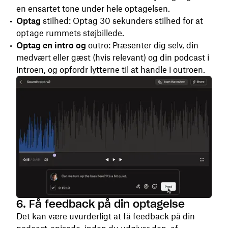
en ensartet tone under hele optagelsen.
Optag
stilhed: Optag 30 sekunders stilhed for at
optage rummets støjbillede.
Optag en intro og
outro: Præsenter dig selv, din
medvært eller gæst (hvis relevant) og din podcast i
introen, og opfordr lytterne til at handle i outroen.
6. Få feedback på din optagelse
Det kan være uvurderligt at få feedback på din