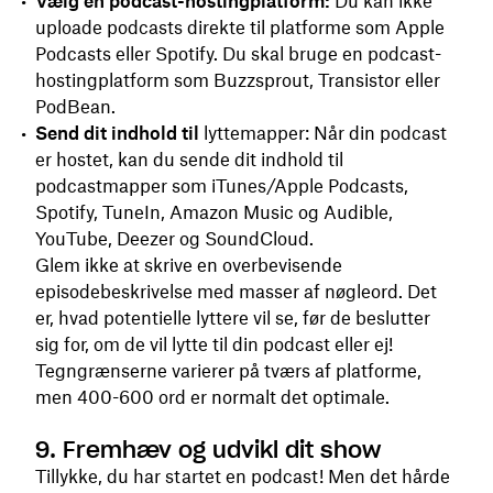
Vælg en podcast-hostingplatform:
Du kan ikke
uploade podcasts direkte til platforme som Apple
Podcasts eller Spotify. Du skal bruge en podcast-
hostingplatform som Buzzsprout, Transistor eller
PodBean.
Send dit indhold til
lyttemapper: Når din podcast
er hostet, kan du sende dit indhold til
podcastmapper som iTunes/Apple Podcasts,
Spotify, TuneIn, Amazon Music og Audible,
YouTube, Deezer og SoundCloud.
Glem ikke at skrive en overbevisende
episodebeskrivelse med masser af nøgleord. Det
er, hvad potentielle lyttere vil se, før de beslutter
sig for, om de vil lytte til din podcast eller ej!
Tegngrænserne varierer på tværs af platforme,
men 400-600 ord er normalt det optimale.
9. Fremhæv og udvikl dit show
Tillykke, du har startet en podcast! Men det hårde