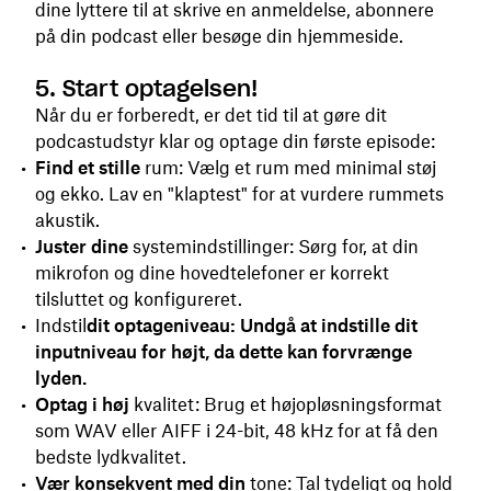
dine lyttere til at skrive en anmeldelse, abonnere
på din podcast eller besøge din hjemmeside.
5. Start optagelsen!
Når du er forberedt, er det tid til at gøre dit
podcastudstyr klar og optage din første episode:
Find et stille
rum: Vælg et rum med minimal støj
og ekko. Lav en "klaptest" for at vurdere rummets
akustik.
Juster dine
systemindstillinger: Sørg for, at din
mikrofon og dine hovedtelefoner er korrekt
tilsluttet og konfigureret.
Indstil
dit optageniveau: Undgå at indstille dit
inputniveau for højt, da dette kan forvrænge
lyden.
Optag i høj
kvalitet: Brug et højopløsningsformat
som WAV eller AIFF i 24-bit, 48 kHz for at få den
bedste lydkvalitet.
Vær konsekvent med din
tone: Tal tydeligt og hold