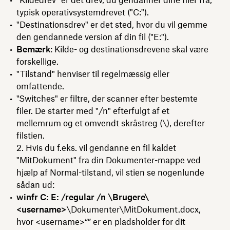
typisk operativsystemdrevet ("C:").
"Destinationsdrev" er det sted, hvor du vil gemme
den gendannede version af din fil ("E:").
Bemærk
: Kilde- og destinationsdrevene skal være
forskellige.
"Tilstand" henviser til regelmæssig eller
omfattende.
"Switches" er filtre, der scanner efter bestemte
filer. De starter med "/n" efterfulgt af et
mellemrum og et omvendt skråstreg (\), derefter
filstien.
2. Hvis du f.eks. vil gendanne en fil kaldet
"MitDokument" fra din Dokumenter-mappe ved
hjælp af Normal-tilstand, vil stien se nogenlunde
sådan ud:
winfr C: E: /regular /n \Brugere\
<username>
\Dokumenter\MitDokument.docx,
hvor
<username>“” er en pladsholder for dit