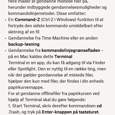
flere måder at gendanne mistede filer på,
herunder indbyggede gendannelsesmuligheder og
kommandolinjemetoder. Disse omfatter:
En
Command-Z
(Ctrl-Z i Windows)-funktion til at
fortryde den sidste kommando umiddelbart efter
sletning af en fil
Gendannelse fra Time Machine eller en anden
backup-løsning
Gendannelse fra
kommandolinjegrænsefladen
–
på en Mac kaldes dette
Terminal
Terminal er en app, du kan få adgang til via Finder
eller Spotlight. Den er nyttig til en række ting, men
når det gælder gendannelse af mistede filer,
hjælper den kun med filer, der findes i din enheds
papirkurvemappe.
For at gendanne offlinefiler fra papirkurven ved
hjælp af Terminal skal du gøre følgende:
1. Start Terminal, skriv derefter kommandoen
cd
.Trash, og tryk på
Enter-knappen på tastaturet.