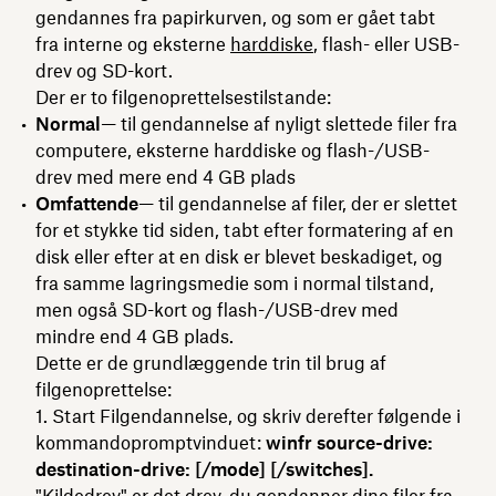
gendannes fra papirkurven, og som er gået tabt
fra interne og eksterne
harddiske
, flash- eller USB-
drev og SD-kort.
Der er to filgenoprettelsestilstande:
Normal
— til gendannelse af nyligt slettede filer fra
computere, eksterne harddiske og flash-/USB-
drev med mere end 4 GB plads
Omfattende
— til gendannelse af filer, der er slettet
for et stykke tid siden, tabt efter formatering af en
disk eller efter at en disk er blevet beskadiget, og
fra samme lagringsmedie som i normal tilstand,
men også SD-kort og flash-/USB-drev med
mindre end 4 GB plads.
Dette er de grundlæggende trin til brug af
filgenoprettelse:
1. Start Filgendannelse, og skriv derefter følgende i
kommandopromptvinduet:
winfr source-drive:
destination-drive: [/mode] [/switches].
"Kildedrev" er det drev, du gendanner dine filer fra,