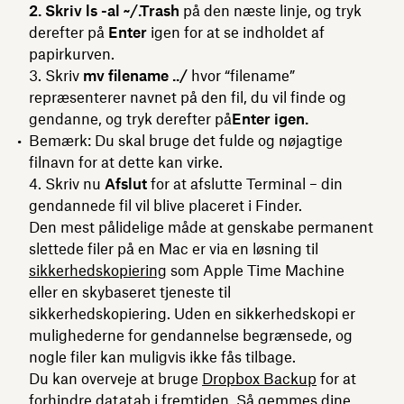
2. Skriv ls -al ~/.Trash
på den næste linje, og tryk
derefter på
Enter
igen for at se indholdet af
papirkurven.
3. Skriv
mv filename ../
hvor “filename”
repræsenterer navnet på den fil, du vil finde og
gendanne, og tryk derefter på
Enter igen.
Bemærk: Du skal bruge det fulde og nøjagtige
filnavn for at dette kan virke.
4. Skriv nu
Afslut
for at afslutte Terminal – din
gendannede fil vil blive placeret i Finder.
Den mest pålidelige måde at genskabe permanent
slettede filer på en Mac er via en løsning til
sikkerhedskopiering
som Apple Time Machine
eller en skybaseret tjeneste til
sikkerhedskopiering. Uden en sikkerhedskopi er
mulighederne for gendannelse begrænsede, og
nogle filer kan muligvis ikke fås tilbage.
Du kan overveje at bruge
Dropbox Backup
for at
forhindre datatab i fremtiden. Så gemmes dine