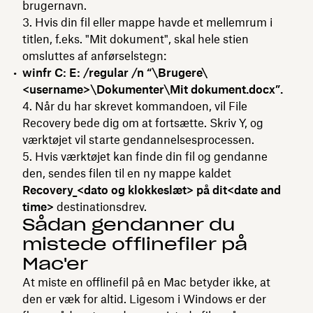
brugernavn.
3. Hvis din fil eller mappe havde et mellemrum i
titlen, f.eks. "Mit dokument", skal hele stien
omsluttes af anførselstegn:
winfr C: E: /regular /n “\Brugere\
<username>\Dokumenter\Mit dokument.docx”.
4. Når du har skrevet kommandoen, vil File
Recovery bede dig om at fortsætte. Skriv Y, og
værktøjet vil starte
gendannelsesprocessen.
5. Hvis værktøjet kan finde din fil og gendanne
den, sendes filen til en ny mappe kaldet
Recovery_<dato og klokkeslæt> på dit<date and
time>
destinationsdrev.
Sådan gendanner du
mistede offlinefiler på
Mac'er
At miste en offlinefil på en Mac betyder ikke, at
den er væk for altid. Ligesom i Windows er der