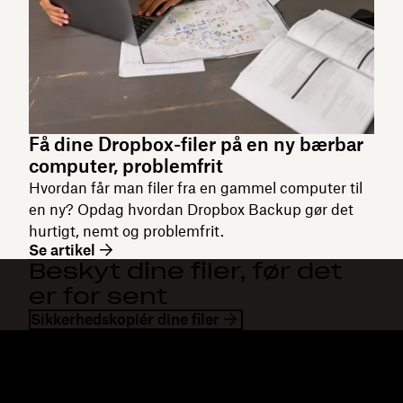
Få dine Dropbox-filer på en ny bærbar
computer, problemfrit
Hvordan får man filer fra en gammel computer til
en ny? Opdag hvordan Dropbox Backup gør det
hurtigt, nemt og problemfrit.
Se artikel
Beskyt dine filer, før det
er for sent
Sikkerhedskopiér dine filer
Dropbox
Produkter
Til computeren
Plus
Mobilapp
Professional
Integrationer
Business