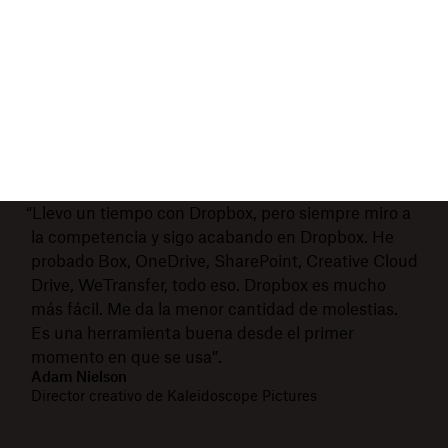
“Llevo un tiempo con Dropbox, pero siempre miro a
la competencia y sigo acabando en Dropbox. He
probado Box, OneDrive, SharePoint, Creative Cloud
Drive, WeTransfer, todo eso. Dropbox es mucho
más fácil. Me da la menor cantidad de molestias.
Es una herramienta buena desde el primer
momento en que se usa”.
Adam Nielson
Director creativo de Kaleidoscope Pictures