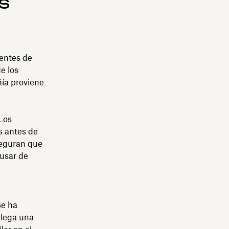
s
ientes de
e los
ía proviene
 Los
s antes de
seguran que
 usar de
Se ha
llega una