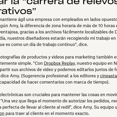
r la “carrera de relevo
ativos”
antiene ágil una empresa con empleados en lados opuesto
ún Amy, la diferencia de zona horaria de más de 10 horas 
entajosa, gracias a los archivos fácilmente localizables de 
 día, nuestros diseñadores estarán recogiendo mi trabajo en
que es como un día de trabajo continuo”, dice.
otografías de productos y videos para marketing también e
temente simple. "Con
Dropbox Replay
, nuestro equipo en 
rtir sus archivos de video y podemos editarlos juntos de 
 dice Amy. (Sugerencia profesional: a los editores y
cineasta
 capacidad de hacer comentarios con marca de tiempo).
electrónicas son cruciales para mantener las cosas en movi
"Una vez que llega el momento de autorizar los pedidos, n
perfecta de llevar al cliente al redil”, dice Amy. Su equipo 
gn
para traer al cliente en el momento exacto.