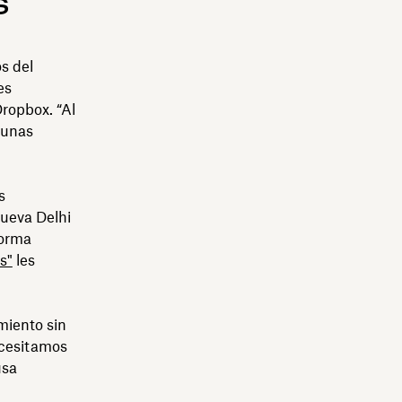
s
s del
es
Dropbox. “Al
 unas
s
Nueva Delhi
forma
s"
les
miento sin
ecesitamos
usa