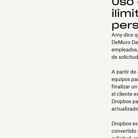
Uso 
ilim
pers
Amy dice qu
DeMuro Das
empleados.
de solicitu
A partir de
equipos par
finalizar u
el cliente 
Dropbox p
actualizado
Dropbox es 
convertido 