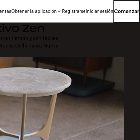
Comenzar
entas
Obtener la aplicación
Registrarse
Iniciar sesión
tivo Zen
ran tiempo y son fáciles
e Nueva Delhi hasta Nueva