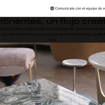
Comunícate con el equipo de v
tinentes, un flujo crea
diseño DeMuro Das confía en productos de Dropbox que ahor
r que las mentes se unan a través de zonas horarias, desd
York.