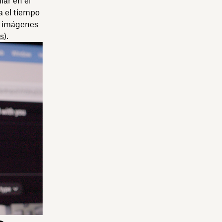
lar en el
a el tiempo
n imágenes
as
).