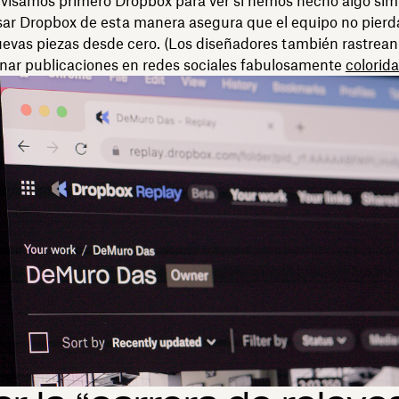
revisamos primero Dropbox para ver si hemos hecho algo simi
sar Dropbox de esta manera asegura que el equipo no pierd
evas piezas desde cero. (Los diseñadores también rastrea
inar publicaciones en redes sociales fabulosamente
colorid