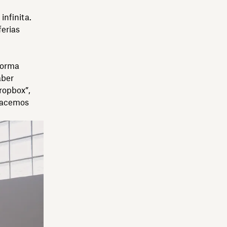
nfinita.
erias
forma
aber
ropbox”,
hacemos