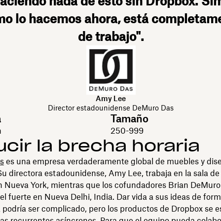
aciendo nada de esto sin Dropbox. S
 lo hacemos ahora, está completamen
de trabajo".
Amy Lee
Director estadounidense DeMuro Das
a
Tamaño
n
250-999
cir la brecha horaria
s
es una empresa verdaderamente global de muebles y dis
 Su directora estadounidense, Amy Lee, trabaja en la sala de
n Nueva York, mientras que los cofundadores Brian DeMuro
l fuerte en Nueva Delhi, India. Dar vida a sus ideas de for
 podría ser complicado, pero los productos de Dropbox se e
s recurrentes asíncronos. Para que el equipo pueda colabo