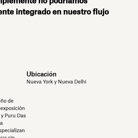
implemente no podríamos
te integrado en nuestro flujo
Ubicación
Nueva York y Nueva Delhi
eño de
 exposición
 y Puru Das
ma
specializan
rar sin