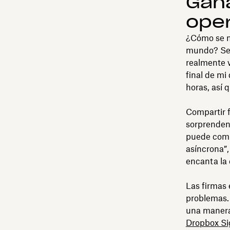
Gana
oper
¿Cómo se m
mundo? Seg
realmente v
final de mi
horas, así 
Compartir f
sorprenden
puede compa
asíncrona”,
encanta la
Las firmas 
problemas. 
una manera 
Dropbox Si