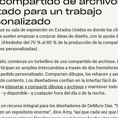
compartido de archivo
itado para un trabajo
onalizado
e su sala de exposición en Estados Unidos es donde los cl
 suelen empezar a
conjurar ideas de diseño, con la ayuda d
 (Alrededor del 70 % al 80 % de la producción de la compañ
des personalizadas).
 ahí, comienza un torbellino de uso compartido de archivos.
ticipan en amplios intercambios a través de dos hemisferio
n pedido personalizado. Comparten dibujos, los rehacen y a
esté contento. Los diseñadores confían en la interfaz fácil de
ara
etiquetar y compartir dibujos y archivos
y mantener todo
 –y disponible– a cualquier hora del día o de la noche.
un recurso integral para los diseñadores de DeMuro Das. “
en un repositorio enorme”, dice Amy, “así que cada vez que 