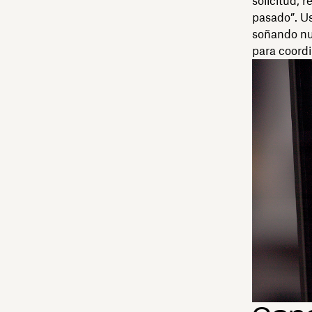
solicitud, 
pasado”. U
soñando nu
para coord