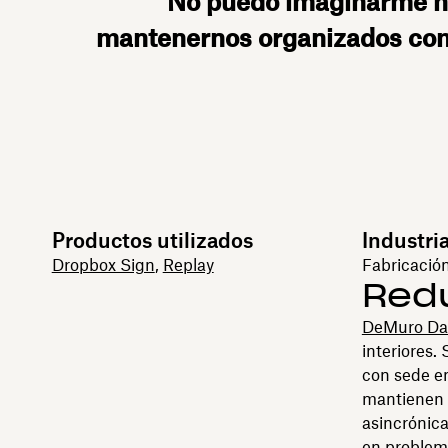
"No puedo imaginarme h
mantenernos organizados como
Productos utilizados
Industri
Dropbox Sign
,
Replay
Fabricació
Redu
DeMuro Da
interiores.
con sede e
mantienen e
asincrónica
en problema