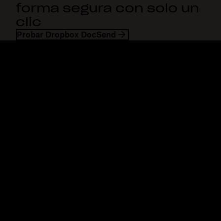
forma segura con solo un
clic
Probar Dropbox DocSend
Dropbox
Productos
Aplicación para escritorio
Plus
Aplicación para dispositivos
Professional
móviles
Business
Integraciones
Enterprise
Características
Dash
Soluciones
DocSend
Seguridad
Dropbox Sign
Acceso anticipado
Reclaim.ai
Plantillas
Planes
Herramientas gratis
Actualizaciones de
productos
Características
Soporte
Enviar archivos de gran
Centro de ayuda
tamaño
Contacto
Enviar videos largos
Privacidad y condiciones