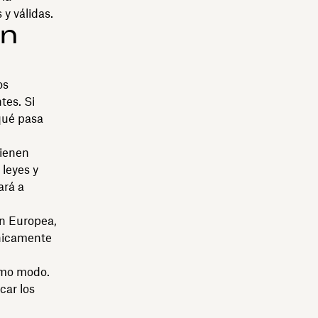
y válidas.
ón
os
tes. Si
¿qué pasa
tienen
 leyes y
ará a
ón Europea,
ónicamente
ismo modo.
car los