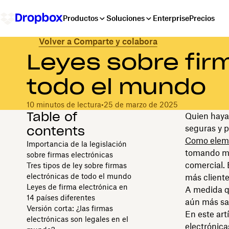
Productos
Soluciones
Enterprise
Precios
Volver a Comparte y colabora
Leyes sobre fir
todo el mundo
10 minutos de lectura
•
25 de marzo de 2025
Table of
Quien haya
contents
seguras y p
Como elemen
Importancia de la legislación
tomando mu
sobre firmas electrónicas
comercial. 
Tres tipos de ley sobre firmas
electrónicas de todo el mundo
más cliente
Leyes de firma electrónica en
A medida qu
14 países diferentes
aún más sab
Versión corta: ¿las firmas
En este art
electrónicas son legales en el
electrónica