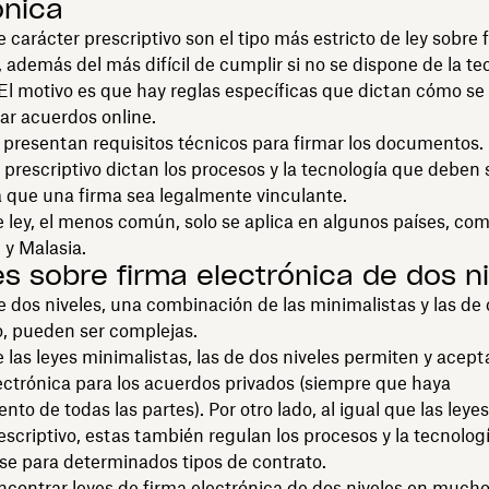
ónica
e carácter prescriptivo son el tipo más estricto de ley sobre 
, además del más difícil de cumplir si no se dispone de la te
El motivo es que hay reglas específicas que dictan cómo s
mar acuerdos online.
 presentan requisitos técnicos para firmar los documentos. 
 prescriptivo dictan los procesos y la tecnología que deben 
 que una firma sea legalmente vinculante.
e ley, el menos común, solo se aplica en algunos países, com
l y Malasia.
es sobre firma electrónica de dos n
e dos niveles, una combinación de las minimalistas y las de 
o, pueden ser complejas.
e las leyes minimalistas, las de dos niveles permiten y acept
ectrónica para los acuerdos privados (siempre que haya
nto de todas las partes). Por otro lado, al igual que las leye
escriptivo, estas también regulan los procesos y la tecnolog
se para determinados tipos de contrato.
ontrar leyes de firma electrónica de dos niveles en mucho