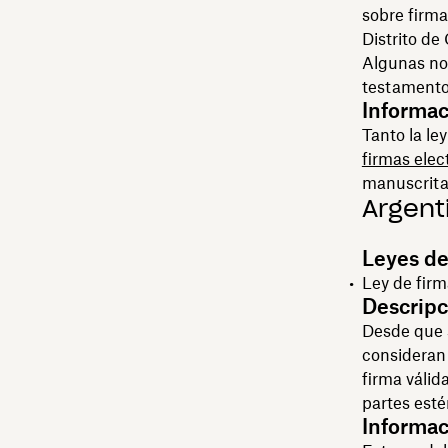
sobre firma
Distrito de
Algunas not
testamento
Informac
Tanto la le
firmas elec
manuscritas
Argent
Leyes de
Ley de firm
Descripc
Desde que s
consideran
firma válid
partes esté
Informac