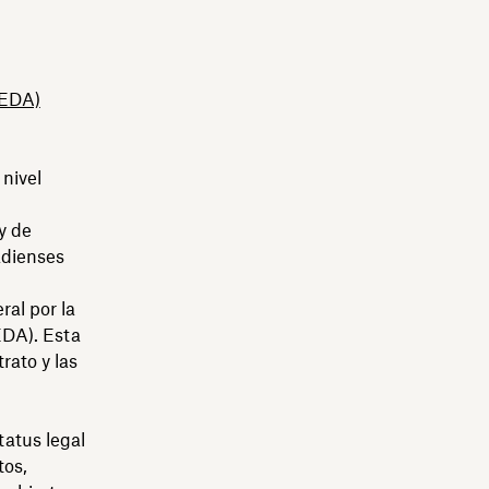
PEDA)
 nivel
y de
adienses
ral por la
EDA). Esta
rato y las
tatus legal
tos,