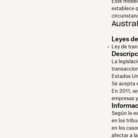
Este modelo
establece q
circunstanc
Austral
Leyes de
Ley de tran
Descripc
La legislac
transaccion
Estados Uni
Se acepta e
En 2011, se
empresas y
Informac
Según lo es
en los trib
en los caso
afectar a l