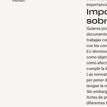
mundo?
importancia
Impo
sobr
Quieres pro
documentos
trabajas co
con los con
En términos
como objeti
cómo afecta
cumplir la 
Las normati
por poner d
tengan la m
Sin embargo
Antes de pr
diferentes 