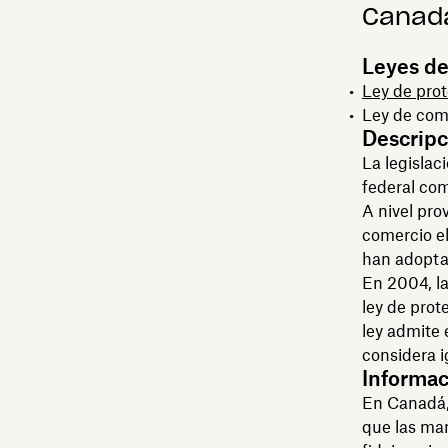
Canad
Leyes de
Ley de pro
Ley de com
Descripc
La legislac
federal com
A nivel pro
comercio e
han adoptad
En 2004, la
ley de prot
ley admite 
considera i
Informac
En Canadá, 
que las man