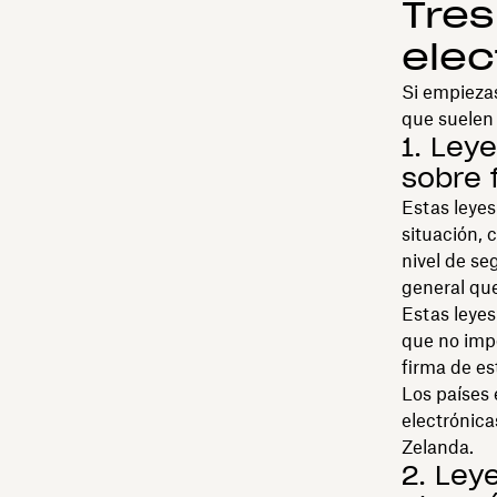
Tres
elec
Si empiezas
que suelen 
1. Ley
sobre 
Estas leyes
situación, 
nivel de se
general que
Estas leyes
que no imp
firma de es
Los países 
electrónica
Zelanda.
2. Ley