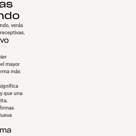
mas
undo
ndo, verás
preceptivas.
ivo
ier
 el mayor
forma más
ignifica
 y que una
ita.
 firmas
 Nueva
rma