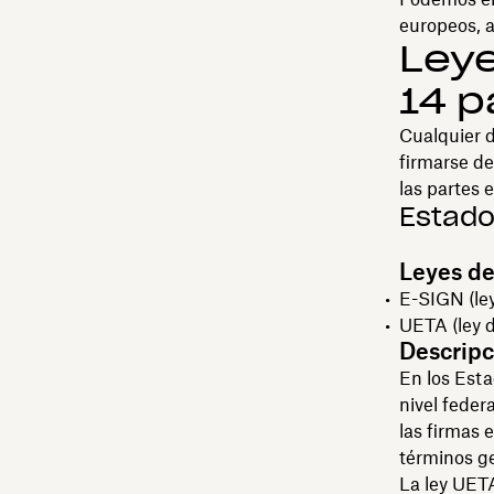
europeos, a
Leye
14 p
Cualquier 
firmarse de
las partes e
Estado
Leyes de
E-SIGN (ley
UETA (ley d
Descripc
En los Esta
nivel feder
las firmas 
términos g
La ley UETA