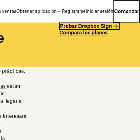
Comenzar
e ventas
Obtener aplicación
Registrarse
Iniciar sesión
Probar Dropbox Sign
Compara los planes
e
 prácticas,
cas
están
io
a llegar a
e interesará
.
s
 la