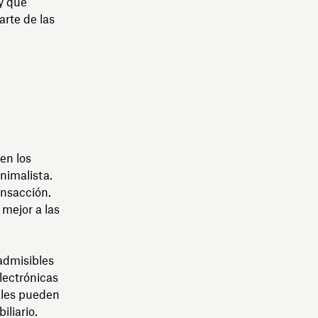
y que
arte de las
en los
nimalista.
ansacción.
 mejor a las
 admisibles
electrónicas
ales pueden
iliario.