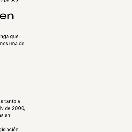
 en
enga que
enos una de
as tanto a
IGN de 2000,
as en
gislación