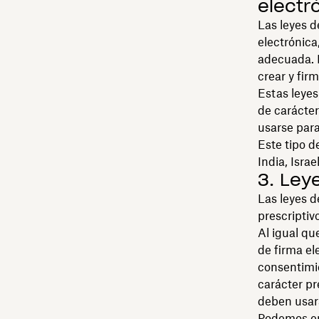
electr
Las leyes d
electrónica
adecuada. 
crear y fir
Estas leyes
de carácter
usarse para
Este tipo d
India, Israe
3. Ley
Las leyes d
prescriptiv
Al igual qu
de firma el
consentimie
carácter pr
deben usar
Podemos enc