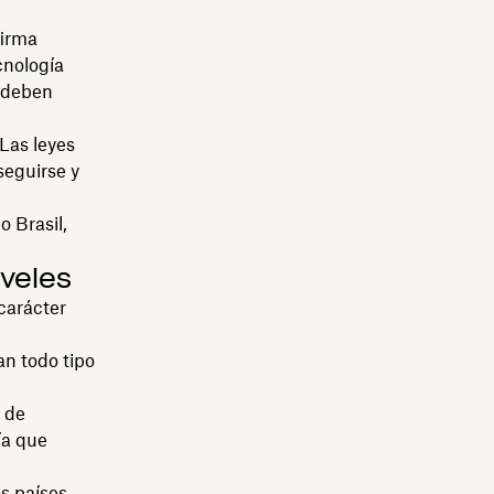
firma
cnología
e deben
Las leyes
seguirse y
o Brasil,
iveles
carácter
an todo tipo
s de
ía que
s países