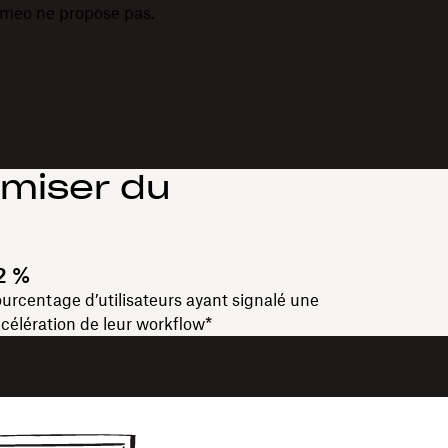
meo ne propose pas.
omiser du
2 %
urcentage d’utilisateurs ayant signalé une
célération de leur workflow*