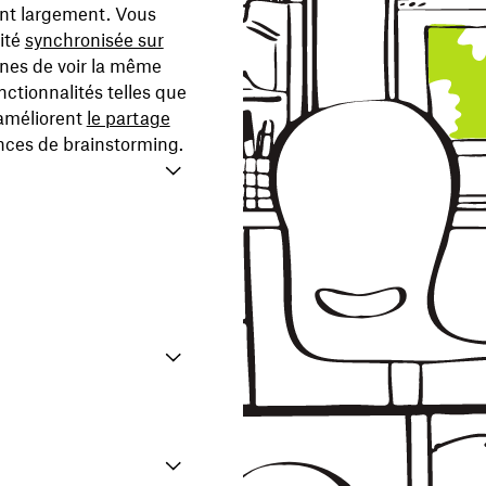
ent largement. Vous
ité
synchronisée sur
onnes de voir la même
ctionnalités telles que
 améliorent
le partage
ances de brainstorming.