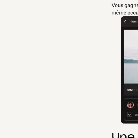
Vous gagne
même occa
Une 