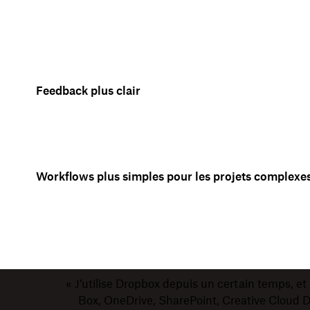
Feedback plus clair
Workflows plus simples pour les projets complexe
« J’utilise Dropbox depuis un certain temps, et 
Box, OneDrive, SharePoint, Creative Cloud Dri