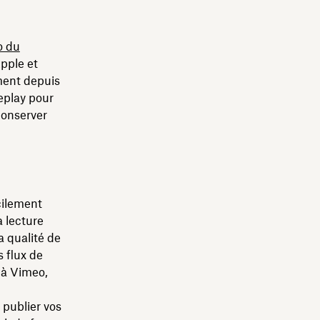
o du
pple et
ment depuis
eplay pour
conserver
cilement
 lecture
a qualité de
s flux de
e à Vimeo,
publier vos