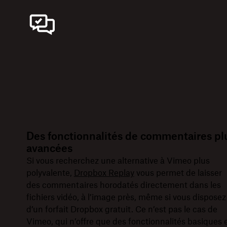
Des fonctionnalités de commentaires pl
avancées
Si vous recherchez une alternative à Vimeo plus
polyvalente,
Dropbox Replay
vous permet de laisser
des commentaires horodatés directement dans les
fichiers vidéo, à l’image près, même si vous disposez
d’un forfait Dropbox gratuit. Ce n’est pas le cas de
Vimeo, qui n’offre que des fonctionnalités basiques 