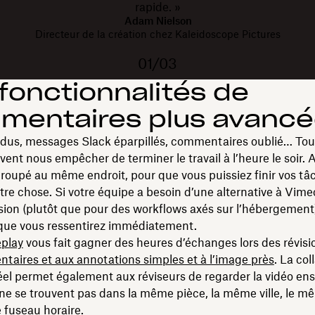
rapide. »
Adam Nielson
Directeur de la création chez Kaleidoscope Pictures
01/03
fonctionnalités de
mentaires plus avanc
rdus, messages Slack éparpillés, commentaires oublié… Tou
ent nous empêcher de terminer le travail à l’heure le soir. 
groupé au même endroit, pour que vous puissiez finir vos tâ
tre chose. Si votre équipe a besoin d’une alternative à Vim
ision (plutôt que pour des workflows axés sur l’hébergement)
 que vous ressentirez immédiatement.
play
vous fait gagner des heures d’échanges lors des révisi
aires et aux annotations simples et à l’image près
. La col
el permet également aux réviseurs de regarder la vidéo en
ne se trouvent pas dans la même pièce, la même ville, le m
 fuseau horaire.