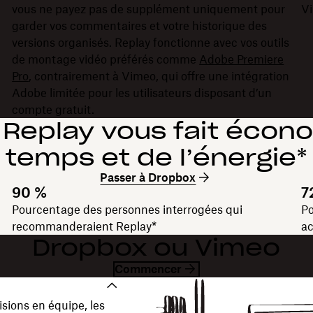
vous ne payez pas de supplément uniquement pour
Vi
.
garder vos commentaires et votre historique des
versions organisés. Replay fonctionne avec vos outils
de montage vidéo préférés comme
Adobe Premiere
Pro
, contrairement à Vimeo, qui offre une intégration
Adobe limitée pour les utilisateurs disposant d’un
compte gratuit.
Replay vous fait écon
temps et de l’énergie*
Passer à Dropbox
90 %
7
Pourcentage des personnes interrogées qui
Po
recommanderaient Replay*
ac
Dropbox ou Vimeo
Commencer
isions en équipe, les