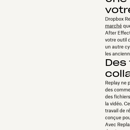
votr
Dropbox Re
marché
que
After Effe
votre outil
un autre cy
les ancienn
Des 
coll
Replay ne 
des comment
des fichier
la vidéo. C
travail de 
conçue pour
Avec Repla