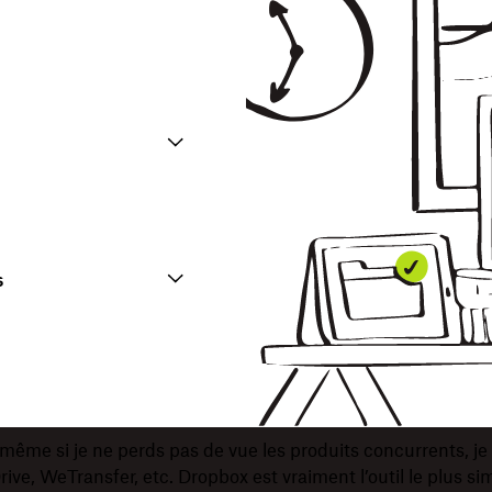
s
même si je ne perds pas de vue les produits concurrents, je f
ve, WeTransfer, etc. Dropbox est vraiment l’outil le plus sim