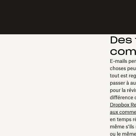
Des 
com
E‑mails pe
choses peuv
tout est re
passer à au
pour la rév
différence
Dropbox Re
aux comment
en temps ré
même s’ils 
ou le même