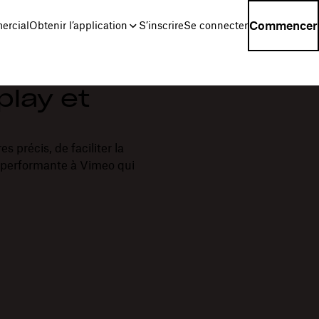
Commencer
ercial
Obtenir l’application
S’inscrire
Se connecter
play et
s précis, de faciliter la
ve performante à Vimeo qui