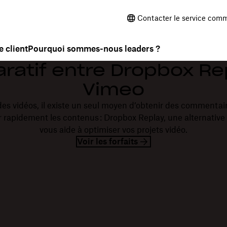
Contacter le service comm
 client
Pourquoi sommes-nous leaders ?
atif entre Dropbox Re
Vimeo
des vidéos, il existe un seul moyen d’obtenir des commentaire
der rapidement les contenus : Dropbox Replay, une alternati
vous aide à optimiser vos projets vidéo.
Voir les forfaits