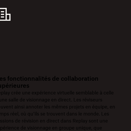
es fonctionnalités de collaboration
upérieures
play crée une expérience virtuelle semblable à celle
une salle de visionnage en direct. Les réviseurs
uvent ainsi annoter les mêmes projets en équipe, en
mps réel, où qu’ils se trouvent dans le monde. Les
ssions de révision en direct dans Replay sont une
périence de visionnage en groupe unique, que