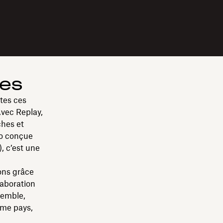
ées
tes ces
Avec Replay,
ches et
eo conçue
, c’est une
ons grâce
laboration
semble,
ême pays,