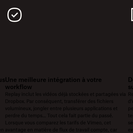
us
Une meilleure intégration à votre
D
workflow
s
Replay inclut les vidéos déjà stockées et partagées via
Re
Dropbox. Par conséquent, transférer des fichiers
d’
volumineux, jongler entre plusieurs applications et
pe
perdre du temps... Tout cela fait partie du passé.
te
Lorsque vous comparez les tarifs de Vimeo, cet
se
en
avantage en matière de flux de travail compte, car
ex