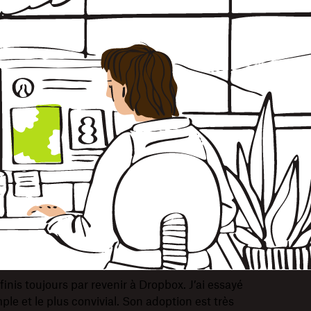
inis toujours par revenir à Dropbox. J’ai essayé
ple et le plus convivial. Son adoption est très