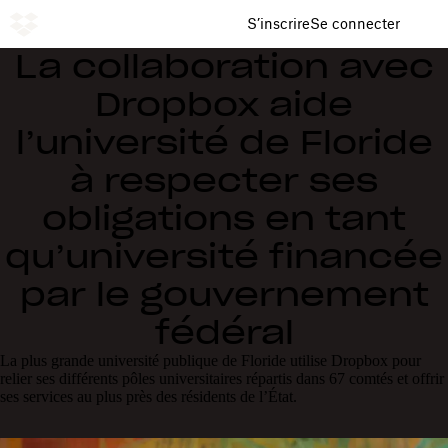
S’inscrire
Se connecter
La collaboration avec
Dropbox aide
l’université de Floride
à respecter ses
obligations en tant
qu’université financée
par le gouvernement
fédéral
La plus grande université publique de Floride utilise Dropbox pour
relier ses différents pôles universitaires répartis dans 67 comtés et offrir
ses services au plus près des résidents de l’État.