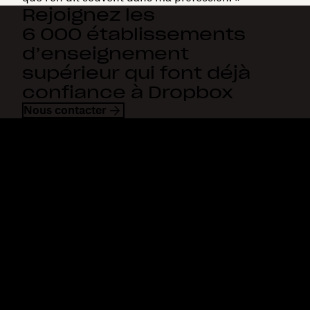
Rejoignez les
6 000 établissements
d’enseignement
supérieur qui font déjà
confiance à Dropbox
Nous contacter
Dropbox
Produits
Application de bureau
Plus
Application mobile
Professional
Intégrations
Business
Fonctionnalités
Enterprise
Solutions
Dash
Sécurité
DocSend
Accès en avant-première
Dropbox Sign
Modèles
Reclaim.ai
Outils gratuits
Forfaits
Nouveautés concernant les
produits