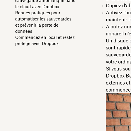
sauvegarde automatique dans
Copiez d'ab
le cloud avec Dropbox
Activez l’o
Bonnes pratiques pour
automatiser les sauvegardes
maintenir l
et prévenir la perte de
Ajoutez une
données
appareil n’
Commencez en local et restez
Un disque e
protégé avec Dropbox
sont rapide
sauvegarde 
votre ordina
Si vous sou
Dropbox B
externes et
commencer