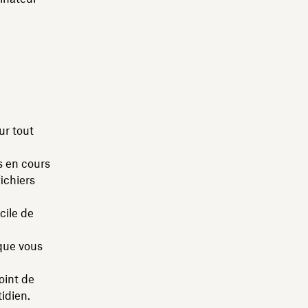
ur tout
s en cours
fichiers
icile de
que vous
oint de
tidien.