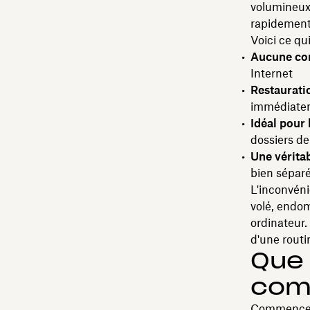
volumineux 
rapidement 
Voici ce qu
Aucune con
Internet
Restaurati
immédiatem
Idéal pour 
dossiers de
Une vérita
bien sépar
L'inconvénie
volé, endo
ordinateur.
d'une routi
Que 
com
Commencez p