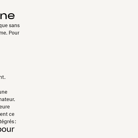
rne
ique sans
ème. Pour
nt.
 une
nateur.
leure
ment ce
tégrés :
pour