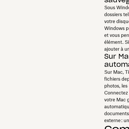
Sous Windows
dossiers te
votre disque
Windows pe
et vous per
élément. Si
ajouter à u
Sur Ma
autom
Sur Mac, T
fichiers de
photos, les 
Connectez v
votre Mac 
automatique
documents e
externe : u