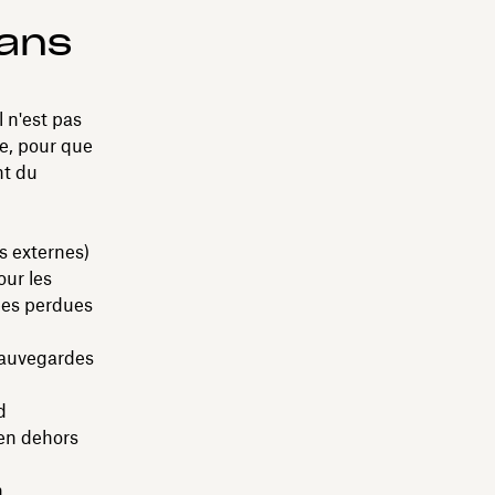
ans
 n'est pas
te, pour que
nt du
s externes)
our les
ées perdues
 sauvegardes
d
 en dehors
n