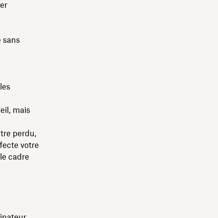
er
 sans
les
eil, mais
être perdu,
ecte votre
le cadre
inateur