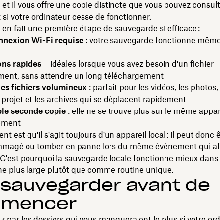
et il vous offre une copie distincte que vous pouvez consult
si votre ordinateur cesse de fonctionner.
i en fait une première étape de sauvegarde si efficace :
nexion Wi-Fi requise
: votre sauvegarde fonctionne même
ons rapides
— idéales lorsque vous avez besoin d'un fichier
ent, sans attendre un long téléchargement
les fichiers volumineux
: parfait pour les vidéos, les photos, 
 projet et les archives qui se déplacent rapidement
ble seconde copie
: elle ne se trouve plus sur le même appar
ément
nt est qu'il s'agit toujours d'un appareil local : il peut donc 
mmagé ou tomber en panne lors du même événement qui aff
 C'est pourquoi la sauvegarde locale fonctionne mieux dans 
ne plus large plutôt que comme routine unique.
sauvegarder avant de
mencer
ar les dossiers qui vous manqueraient le plus si votre ord