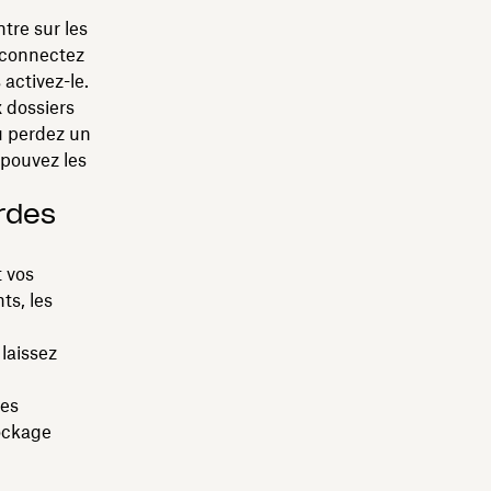
ntre sur les
, connectez
 activez-le.
 dossiers
u perdez un
 pouvez les
rdes
 vos
ts, les
laissez
les
tockage