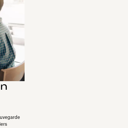
un
sauvegarde
iers