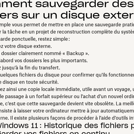
ment sauvegarder des
iers sur un disque exte
imple vous permet de mettre en place une sauvegarde prat
 la tâche en un projet de reconstruction complète du syst
rde ponctuelle, restez simple :
 votre disque externe.
 dossier clairement nommé « Backup ».
abord vos dossiers les plus importants.
 jusqu’à la fin du transfert.
uelques fichiers du disque pour confirmer qu'ils fonctionne
e disque en toute sécurité.
z ainsi une copie locale immédiate, utile avant un voyage,
 le passage à un forfait supérieur ou l’achat d’un nouvel ordi
, c’est que cette sauvegarde devient vite obsolète. La meil
nsiste à laisser votre ordinateur mettre à jour automatique
ne. Il existe plusieurs façons de procéder à l’aide d’outils in
indows 11 : Historique des fichiers 
arder vos fichiers en continu