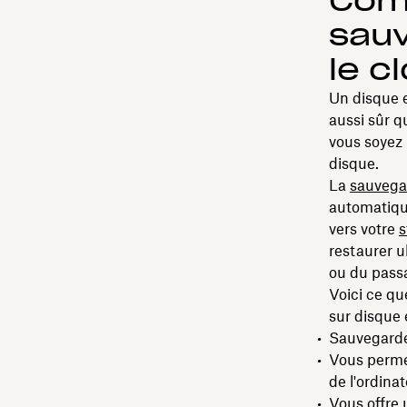
Com
sau
le c
Un disque e
aussi sûr q
vous soyez
disque.
La
sauvegar
automatique
vers votre
s
restaurer u
ou du passa
Voici ce qu
sur disque 
Sauvegarde 
Vous permet
de l'ordina
Vous offre 