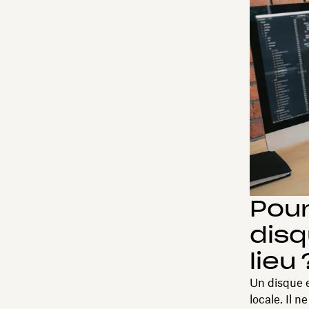
Pour
disq
lieu 
Un disque e
locale. Il n