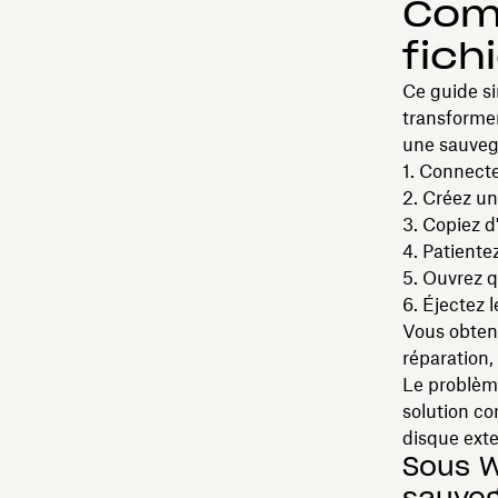
Com
fich
Ce guide s
transformer
une sauvega
Connectez
Créez un
Copiez d'
Patientez
Ouvrez q
Éjectez l
Vous obtene
réparation,
Le problème
solution co
disque exter
Sous W
sauveg