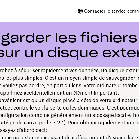
Contacter le service comm
rder les fichiers
 sur un disque exte
rchez à sécuriser rapidement vos données, un disque extern
ns les plus simples. C’est un moyen simple de sauvegarder le
 voulez pas perdre, en particulier si votre ordinateur tomb
 supprimez accidentellement un élément important.
onvénient est qu’un disque placé à côté de votre ordinateur
otect contre le vol, la perte ou les dommages. C’est pourquo
configuration combine généralement un stockage local
et
hor
ratégie de sauvegarde 3-2-1
). Pour obtenir rapidement une
essayez d’abord ceci :
n disque externe disposant de suffisamment d'espace libre