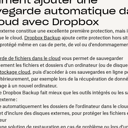
ment ajouter une
vegarde automatique d
loud avec Dropbox
xterne constitue une excellente première protection, mais il
ue le cloud.
Dropbox Backup
ajoute cette protection hors si
 protégé même en cas de perte, de vol ou d'endommageme
de de fichiers dans le cloud
vous permet de sauvegarder
ment les fichiers et dossiers d'un ordinateur (ou de disque
tockage cloud
, puis d'accéder à ces sauvegardes en ligne p
ltérieurement, par exemple lors de la récupération de donn
ge à un nouvel ordinateur.
e Dropbox Backup fait mieux que les outils intégrés ou les
externe :
automatiquement les dossiers de l’ordinateur dans le clou
 d'inclure des disques externes, pour protéger les fichiers
teur
une solution de restauration en cas de problème ou lors d'u