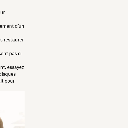
our
agement d’un
es restaurer
sent pas si
nt, essayez
 disques
it
pour