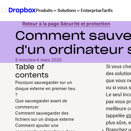
Produits
Solutions
Enterprise
Tarifs
Retour à la page Sécurité et protection
Comment sauvega
d'un ordinateur
9 minutes
•
4 mars 2026
Table of
Si vous che
contents
des solutio
que vous ne
Pourquoi sauvegarder sur un
ou si vous
disque externe en premier lieu
Le seul inc
?
Que sauvegarder avant de
pas vous pr
commencer
meilleure 
Comment sauvegarder des
(appelée
st
fichiers sur un disque externe
plus sûre, 
Comment ajouter une
Branchez u