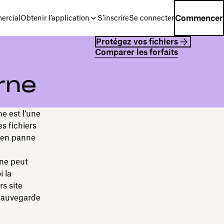
Commencer
ercial
Obtenir l’application
S’inscrire
Se connecter
Protégez vos fichiers
Comparer les forfaits
rne
e est l’une
s fichiers
e en panne
 ne peut
i la
s site
 sauvegarde