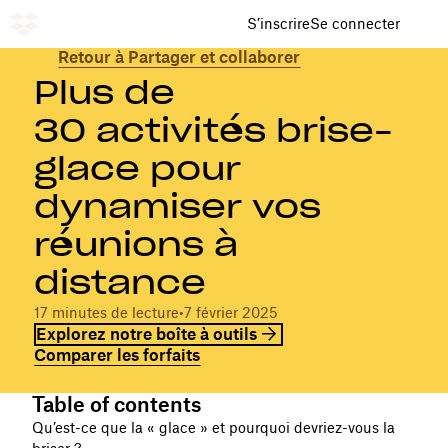
S’inscrire
Se connecter
Retour à Partager et collaborer
Plus de
30 activités brise-
glace pour
dynamiser vos
réunions à
distance
17 minutes de lecture
•
7 février 2025
Explorez notre boîte à outils
Comparer les forfaits
Table of contents
Qu’est-ce que la « glace » et pourquoi devriez-vous la