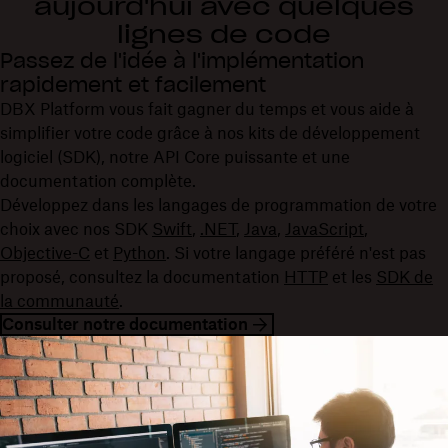
aujourd'hui avec quelques
lignes de code
Passez de l'idée à l'implémentation
rapidement et facilement
DBX Platform vous fait gagner du temps et vous aide à
simplifier votre code grâce à nos kits de développement
logiciel (SDK), notre API Core puissante et une
documentation complète.
Développez dans les langages de programmation de votre
choix avec nos SDK
Swift
,
.NET
,
Java
,
JavaScript
,
Objective-C
et
Python
. Si votre langage préféré n'est pas
proposé, consultez la documentation
HTTP
et les
SDK de
la communauté
.
Consulter notre documentation