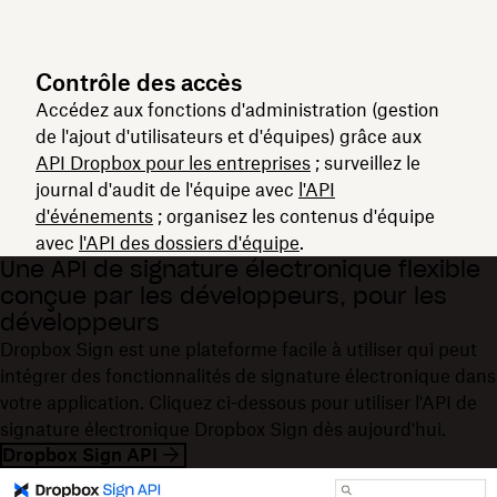
Contrôle des accès
Accédez aux fonctions d'administration (gestion
de l'ajout d'utilisateurs et d'équipes) grâce aux
API Dropbox pour les entreprises
; surveillez le
journal d'audit de l'équipe avec
l'API
d'événements
; organisez les contenus d'équipe
avec
l'API des dossiers d'équipe
.
Une API de signature électronique flexible
conçue par les développeurs, pour les
développeurs
Dropbox Sign est une plateforme facile à utiliser qui peut
intégrer des fonctionnalités de signature électronique dans
votre application. Cliquez ci-dessous pour utiliser l'API de
signature électronique Dropbox Sign dès aujourd'hui.
Dropbox Sign API