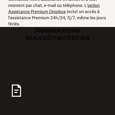
moment par chat, e‑mail ou téléphone. L'
option
Assistance Premium Dropbox
inclut un accès à
l'assistance Premium 24h/24, 7j/7, même les jours
fériés.
Ressources
supplémentaires