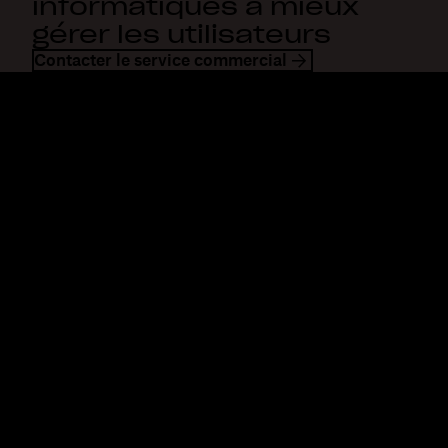
informatiques à mieux
gérer les utilisateurs
Contacter le service commercial
Dropbox
Produits
Application de bureau
Plus
Application mobile
Professional
Intégrations
Business
Fonctionnalités
Enterprise
Solutions
Dash
Sécurité
DocSend
Accès en avant-première
Dropbox Sign
Modèles
Reclaim.ai
Outils gratuits
Forfaits
Nouveautés concernant les
produits
Fonctionnalités
Assistance
Envoi de fichiers
Centre d’assistance
volumineux
Nous contacter
Envoi de longues vidéos
Confidentialité et
Stockage de photos dans le
conditions