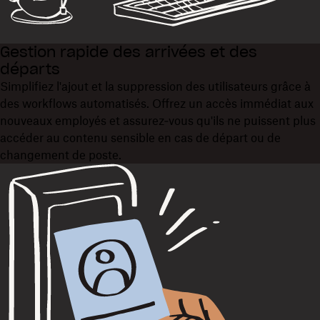
Gestion rapide des arrivées et des
départs
Simplifiez l'ajout et la suppression des utilisateurs grâce à
des workflows automatisés. Offrez un accès immédiat aux
nouveaux employés et assurez‑vous qu'ils ne puissent plus
accéder au contenu sensible en cas de départ ou de
changement de poste.