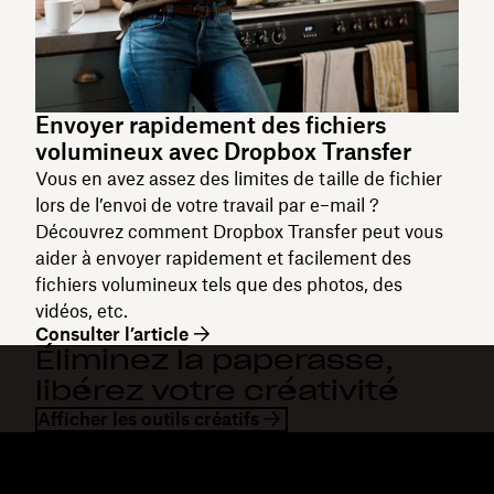
Envoyer rapidement des fichiers
volumineux avec Dropbox Transfer
Vous en avez assez des limites de taille de fichier
lors de l’envoi de votre travail par e–mail ?
Découvrez comment Dropbox Transfer peut vous
aider à envoyer rapidement et facilement des
fichiers volumineux tels que des photos, des
vidéos, etc.
Consulter l’article
Éliminez la paperasse,
libérez votre créativité
Afficher les outils créatifs
Dropbox
Produits
Application de bureau
Plus