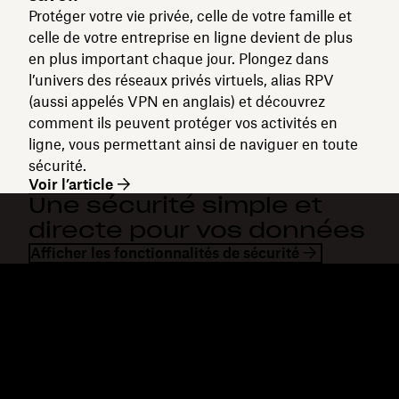
Protéger votre vie privée, celle de votre famille et
celle de votre entreprise en ligne devient de plus
en plus important chaque jour. Plongez dans
l’univers des réseaux privés virtuels, alias RPV
(aussi appelés VPN en anglais) et découvrez
comment ils peuvent protéger vos activités en
ligne, vous permettant ainsi de naviguer en toute
sécurité.
Voir l’article
Une sécurité simple et
directe pour vos données
Afficher les fonctionnalités de sécurité
Dropbox
Produits
Application de bureau
Plus
Application mobile
Professional
Intégrations
Business
Fonctionnalités
Enterprise
Solutions
Dash
Sécurité
DocSend