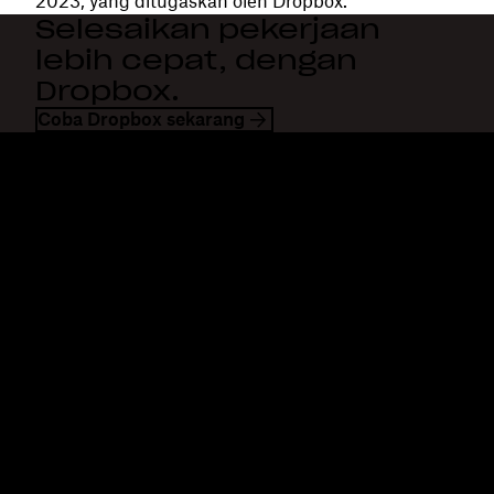
2023, yang ditugaskan oleh Dropbox.
Selesaikan pekerjaan
lebih cepat, dengan
Dropbox.
Coba Dropbox sekarang
Dropbox
Produk
Aplikasi desktop
Plus
Aplikasi mobile
Professional
Integrasi
Business
Fitur
Enterprise
Solusi
Dash
Keamanan
DocSend
Akses awal
Dropbox Sign
Templates
Reclaim.ai
Alat gratis
Paket
Pembaruan produk
Fitur
Dukungan
Kirim file besar
Pusat bantuan
Kirim video panjang
Hubungi kami
Penyimpanan foto di awan
Privasi & ketentuan