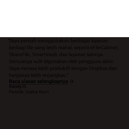
“Saya pernah menggunakan berbagai layanan
berbagi file yang lebih mahal, seperti eFileCabinet,
ShareFile, SmartVault, dan layanan lainnya.
Semuanya sulit digunakan oleh pengguna akhir.
Saya merasa lebih produktif dengan Dropbox dan
harganya lebih terjangkau.”
Baca ulasan selengkapnya
Randy H.
Pemilik, Usaha Kecil