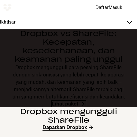
Daftar
Masuk
Ikhtisar
Dropbox vs ShareFile:
Kecepatan,
kesederhanaan, dan
keamanan paling unggul
Dropbox mengungguli para pesaing ShareFile
dengan sinkronisasi yang lebih cepat, kolaborasi
yang mudah, dan keamanan yang lebih baik—
menjadikannya alternatif ShareFile terbaik bagi
tim yang membutuhkan efisiensi dan keandalan.
Lihat paket
Dropbox mengungguli
ShareFile
Dapatkan Dropbox