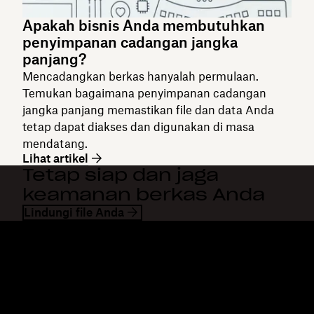
Apakah bisnis Anda membutuhkan
penyimpanan cadangan jangka
panjang?
Mencadangkan berkas hanyalah permulaan.
Temukan bagaimana penyimpanan cadangan
jangka panjang memastikan file dan data Anda
tetap dapat diakses dan digunakan di masa
mendatang.
Lihat artikel
Tetap siap dan jaga
keamanan berkas Anda
Lindungi file Anda
Dropbox
Produk
Aplikasi desktop
Plus
Aplikasi mobile
Professional
Integrasi
Business
Fitur
Enterprise
Solusi
Dash