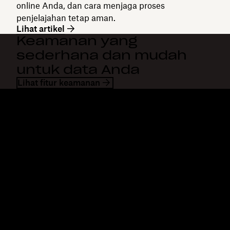
online Anda, dan cara menjaga proses
penjelajahan tetap aman.
Lihat artikel
Keamanan yang
sederhana dan mudah
untuk data Anda
Lihat fitur keamanan
Dropbox
Produk
Aplikasi desktop
Plus
Aplikasi mobile
Professional
Integrasi
Business
Fitur
Enterprise
Solusi
Dash
Keamanan
DocSend
Akses awal
Dropbox Sign
Templates
Reclaim.ai
Alat gratis
Paket
Pembaruan produk
Fitur
Dukungan